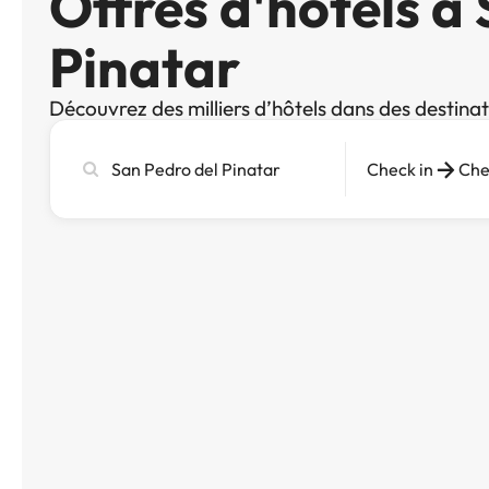
Offres d'hôtels à
Pinatar
Découvrez des milliers d’hôtels dans des destina
Recherchez
Check in
Che
une
ville,
un
hôtel
ou
une
destination