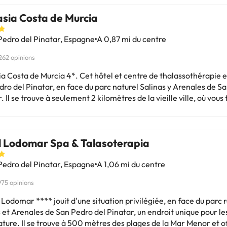
asia Costa de Murcia
edro del Pinatar, Espagne
A 0,87 mi du centre
262 opinions
urcia 4*. Cet hôtel et centre de thalassothérapie est situé à
ro del Pinatar, en face du parc naturel Salinas y Arenales de S
. Il se trouve à seulement 2 kilomètres de la vieille ville, où vous
 de bars, de boutiques et de restaurants. L'établissement dispose d'une
on ouverte 24h/24, de la climatisation, du chauffage, d'un resta
g et d'un spa pour vous permettre de vivre une expérience comp
l Lodomar Spa & Talasoterapia
e, d'une
on Wi-Fi, de la climatisation, du chauffage, d'un coffre-fort, d'
edro del Pinatar, Espagne
A 1,06 mi du centre
e salle de bains avec douche ou baignoire, sèche-cheveux et art
ètres de deux
975 opinions
fantastiques : Villananitos (Mar Menor) et Mojón (Méditerranée)
ort de San Javier se trouve à 15 kilomètres.
 Lodomar **** jouit d'une situation privilégiée, en face du parc 
 et Arenales de San Pedro del Pinatar, un endroit unique pour l
ature. Il se trouve à 500 mètres des plages de la Mar Menor et o