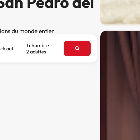
 San Pedro del
tions du monde entier
1 chambre
ck out
2 adultes