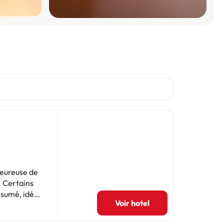
leureuse de
. Certains
ésumé, idéal
Voir hotel
tit-