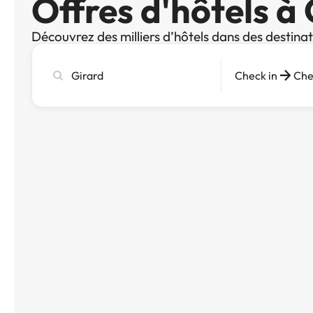
Offres d'hôtels à
Découvrez des milliers d’hôtels dans des destina
Recherchez
Check in
Che
une
ville,
un
hôtel
ou
une
destination