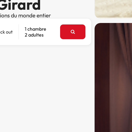
 Girard
tions du monde entier
1 chambre
ck out
2 adultes