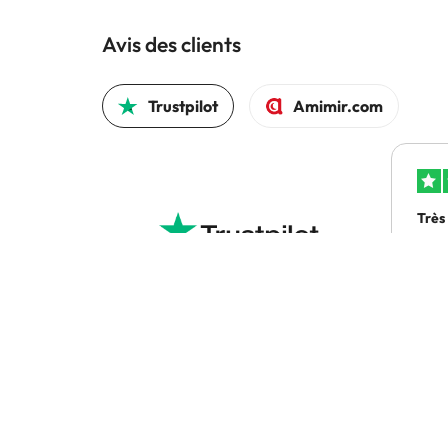
Avis des clients
Trustpilot
Amimir.com
Très
Très
exp
4.5 sur 5 sur la base de 1707 commentaires
Bri