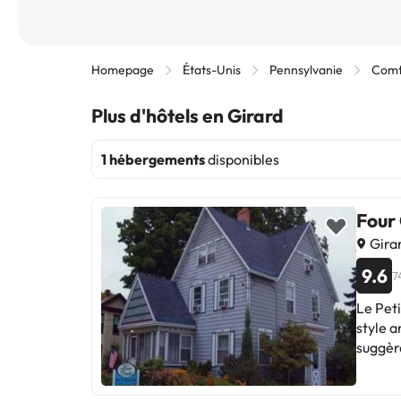
Homepage
États-Unis
Pennsylvanie
Comt
Plus d'hôtels en Girard
1 hébergements
disponibles
Four
Girar
9.6
7
Le Pet
style a
suggère
pour ce
Déjeun