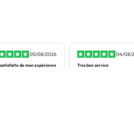
05/08/2026
04/08/
 satisfaite de mon expérience
Tres bon service
 satisfaite de mon
Rapide et efficace
érience
gitte DORION
CARTON VINCENT