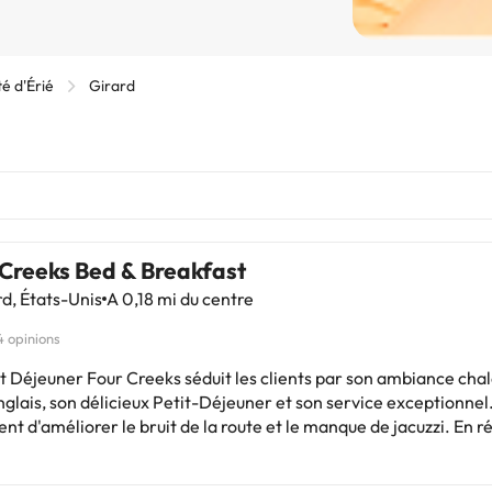
é d'Érié
Girard
 Creeks Bed & Breakfast
d, États-Unis
A 0,18 mi du centre
4 opinions
it Déjeuner Four Creeks séduit les clients par son ambiance cha
nglais, son délicieux Petit-Déjeuner et son service exceptionnel
nt d'améliorer le bruit de la route et le manque de jacuzzi. En r
ux qui recherchent un refuge tranquille plein de charme et un Pe
er mémorable. Parfait pour échapper à la routine !