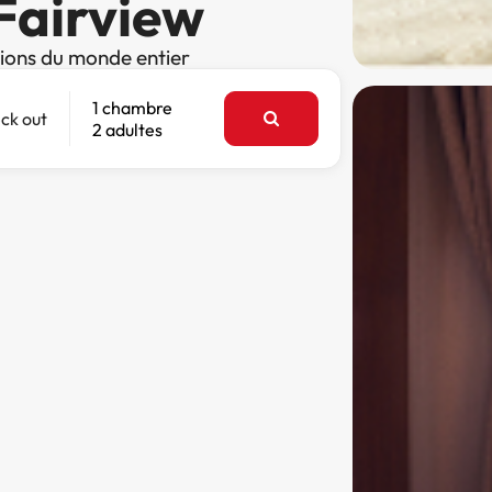
 Fairview
tions du monde entier
1 chambre
ck out
2 adultes