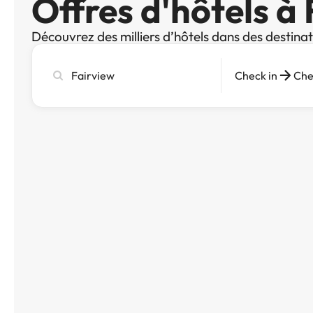
Offres d'hôtels à
Découvrez des milliers d’hôtels dans des destina
Recherchez
Check in
Che
une
ville,
un
hôtel
ou
une
destination