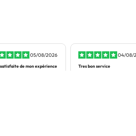
05/08/2026
04/08/
 satisfaite de mon expérience
Tres bon service
 satisfaite de mon
Rapide et efficace
érience
gitte DORION
CARTON VINCENT