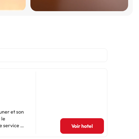
uner et son
 le
e service du
Voir hotel
 confortable