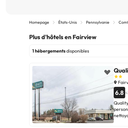
Homepage
États-Unis
Pennsylvanie
Comt
Plus d'hôtels en Fairview
1 hébergements
disponibles
Quali
Fairv
6.8
4
Quality
personn
nettoya
personn
et un 