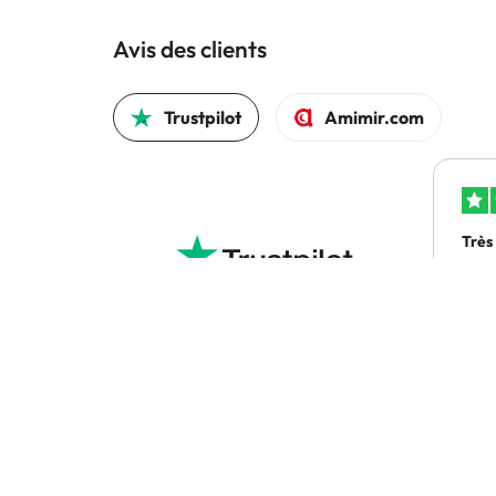
Avis des clients
Trustpilot
Amimir.com
Très
Très
exp
4.5 sur 5 sur la base de 1691 commentaires
Bri