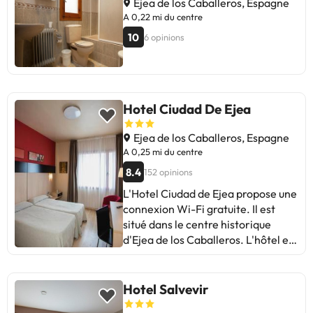
Ejea de los Caballeros, Espagne
déjeuners gastronomiques tous les
A 0,22 mi du centre
matins dans la salle à manger. Il se
10
6 opinions
compose d'un délicieux menu avec
les meilleurs fromages locaux,
charcuterie et saucisses. Le
Corona est situé dans le centre
d'Ejea de los Caballeros, à 350
Hotel Ciudad De Ejea
mètres de l'église du XIIe siècle d'El
Salvador. Il se trouve à 1 heure en
Ejea de los Caballeros, Espagne
voiture de Saragosse et à 90
A 0,25 mi du centre
minutes de Pampelune.
8.4
152 opinions
L'Hotel Ciudad de Ejea propose une
connexion Wi-Fi gratuite. Il est
situé dans le centre historique
d'Ejea de los Caballeros. L'hôtel est
à 53 km de l'aéroport de
Saragosse. La ville est située sur
une colline et offre une vue sur la
Hotel Salvevir
vallée. Les bâtiments historiques