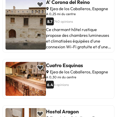
A' Corona del Reino
Ejea de los Caballeros, Espagne
A 0,25 mi du centre
8.7
740 opinions
Ce charmant hôtel rustique
propose des chambres lumineuses
et climatisées équipées d'une
connexion Wi-Fi gratuite et d'une
télévision à écran plat. Il est situé
dans une cité médiévale, sur les
vestiges d'un ancien palais royal.
Cuatro Esquinas
Les chambres de l'A Corona del
Ejea de los Caballeros, Espagne
Reino ont été magnifiquement
A 0,30 mi du centre
restaurées et présentent des sols
6.4
6 opinions
en pierre et des poutres en bois
d'origine. Elles sont décorées dans
des tons chauds et comprennent
une salle de bains privative avec
des articles de toilette gratuits. Le
Hostal Aragon
Corona del Reino sert des petits-