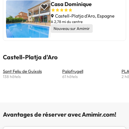
Casa Dominique
Castell-Platja d'Aro, Espagne
A 2,78 mi du centre
Nouveau sur Amimir
Castell-Platja d'Aro
Sant Feliu de Guíxols
Palafrugell
PLA
138 hôtels
61 hôtels
2 hô
Avantages de réserver avec Amimir.com!