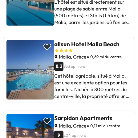
L'hôtel est situé directement sur
une plage de sable entre Malia
(500 mètres) et Stalis (1,5 km) de
Malia, parmi les jardins, où l'on peut
trouver de nombreux magasins,
restaurants, bars et supermarchés
à proximité. L'hôtel dispose d'une
allsun Hotel Malia Beach
réception ouverte 24h / 24,
location de voitures, échange,
Malia, Grèce
A 0,69 mi du centre
service de courrier, service de
8.2
953 opinions
réveil, médecin sur rendez-vous,
Cet hôtel agréable, situé à Malia,
service de nettoyage quotidien, bar
est une excellente option pour les
du hall avec télévision satellite,
familles. Nichée à 800 mètres du
café, pool-snack-bar, piscine
centre-ville, la propriété offre un
extérieure, chaises longues et
accès facile à tout ce que cette
parasols et table tennis. Pour les
destination a à offrir. De la
enfants, il y a une piscine séparée
propriété, vous pouvez facilement
pour les enfants, une aire de jeux,
Sarpidon Apartments
accéder aux principales zones de
des chaises hautes et un lit bébé.
Malia, Grèce
A 0,11 mi du centre
loisirs. Les voyageurs trouveront
Certains des services détaillés
9
204 opinions
des arrêts de transports en
peuvent être payants. Vous pouvez