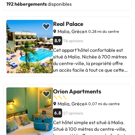
192 hébergements
disponibles
Real Palace
Malia, Grèce
A 0,28 mi du centre
8.9
176 opinions
Cet appart'hôtel confortable est
situé à Malia. Nichée à 700 mètres
du centre-ville, la propriété offre
un accès facile à tout ce que cette
destination a à offrir.
L'appart'hôtel se trouve à
proximité des principales zones de
Orion Apartments
loisirs. Les voyageurs trouveront le
parcours de golf le plus proche à
Malia, Grèce
A 0,07 mi du centre
14,0 km de l'hébergement. Les
6.8
127 opinions
clients bénéficieront d'un accès
Cet hôtel simple est situé à Malia.
facile aux transports en commun.
Situé à 100 mètres du centre-ville,
L'établissement se trouve à 1,6 km