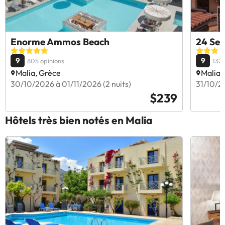
Enorme Ammos Beach
24 Sev
9
9
805 opinions
132 
Malia, Grèce
Malia,
30/10/2026 à 01/11/2026 (2 nuits)
31/10/20
$239
Hôtels très bien notés en Malia