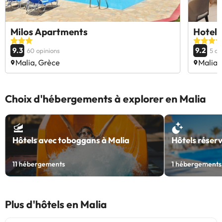
Milos Apartments
Hotel 
9.3
9.2
60 opinions
5 op
Malia, Grèce
Malia,
Choix d'hébergements à explorer en Malia
Hôtels avec toboggans à Malia
Hôtels réserv
11
hébergements
1
hébergements
Plus d'hôtels en Malia