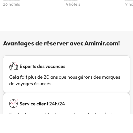
26 hôtels
14 hôtels
9 hô
Avantages de réserver avec Amimir.com!
Experts des vacances
Cela fait plus de 20 ans que nous gérons des marques
de voyages à succès.
Service client 24h/24
Contactez-nous à tout moment, pour tout ce dont vous
avez besoin.