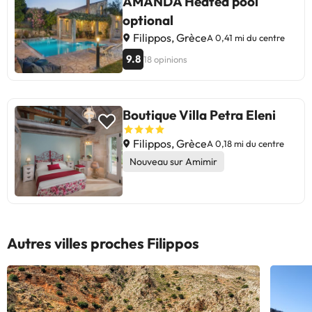
AMANDA Heated pool
optional
Filippos, Grèce
A 0,41 mi du centre
9.8
18 opinions
Boutique Villa Petra Eleni
Filippos, Grèce
A 0,18 mi du centre
Nouveau sur Amimir
Autres villes proches Filippos