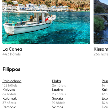
La Canea
Kissam
443 hôtels
266 hôte
Filippos
Palaiochora
Plaka
Pri
152 hôtels
26 hôtels
14 h
Kalyves
Loutro
Kók
64 hôtels
23 hôtels
12 h
Kalamaki
Sougia
Exo
37 hôtels
19 hôtels
10 h
Pemónia
Vamos
Dou