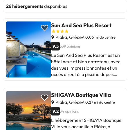
26 hébergements
disponibles
Sun And Sea Plus Resort
Pláka, Grèce
A 0,06 mi du centre
9.5
539 opinions
Le Sun And Sea Plus Resort est un
hôtel neuf et bien entretenu, avec
des vues impressionnantes et un
accès direct à la piscine depuis
certaines chambres. Le restaurant
de haute qualité et le personnel
aimable sont à noter. Certains
SHIGAYA Boutique Villa
clients suggèrent de remplir les
Pláka, Grèce
A 0,27 mi du centre
capsules de café quotidiennement
9.2
34 opinions
et d'améliorer la qualité des
savons. Malgré de petits détails, la
L’hébergement SHIGAYA Boutique
plupart louent la propreté, le
Villa vous accueille à Pláka, à