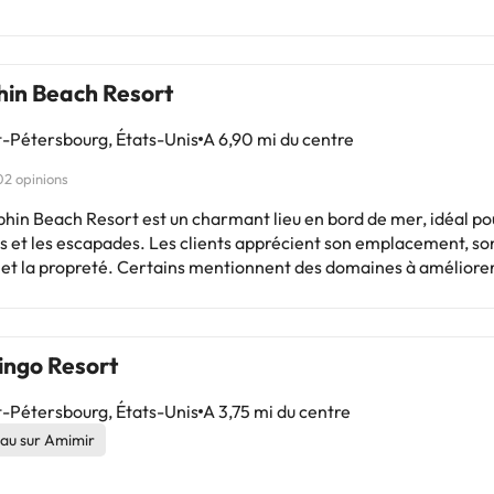
hin Beach Resort
-Pétersbourg, États-Unis
A 6,90 mi du centre
02 opinions
hin Beach Resort est un charmant lieu en bord de mer, idéal po
es et les escapades. Les clients apprécient son emplacement, s
 et la propreté. Certains mentionnent des domaines à améliorer 
té de rénovation, le bruit et la lenteur du service. Ils soulignent 
 la plage tranquille et les activités pour toute la famille. Malgré 
, la majorité passe un séjour agréable. Parfait pour ceux qui ch
ingo Resort
re et s'amuser sur la plage. Une option à considérer pour vos p
es!
-Pétersbourg, États-Unis
A 3,75 mi du centre
au sur Amimir