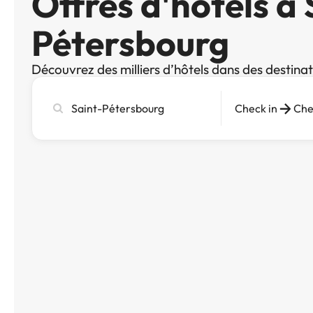
Offres d'hôtels à 
Pétersbourg
Découvrez des milliers d’hôtels dans des destina
Recherchez
Check in
Che
une
ville,
un
hôtel
ou
une
destination