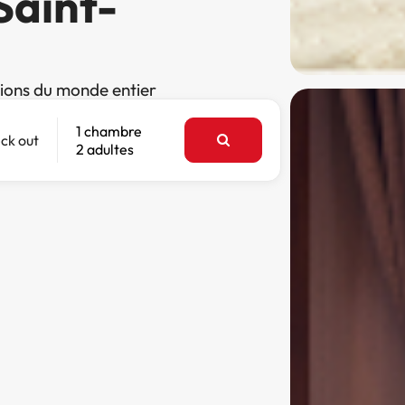
Saint-
tions du monde entier
1 chambre
ck out
2 adultes