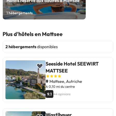
Hôtels réservé aux adultes à Mattsee
1
hébergements
Plus d'hôtels en Mattsee
2 hébergements
disponibles
Seeside Hotel SEEWIRT
MATTSEE
Mattsee, Autriche
A 0,10 mi du centre
9.1
44 opinions
Wastlbauer