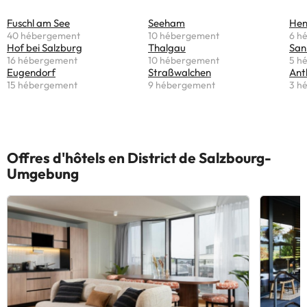
Fuschl am See
Seeham
Hen
40 hébergement
10 hébergement
6 h
Hof bei Salzburg
Thalgau
San
16 hébergement
10 hébergement
5 h
Eugendorf
Straßwalchen
Ant
15 hébergement
9 hébergement
3 h
Offres d'hôtels en District de Salzbourg-
Umgebung