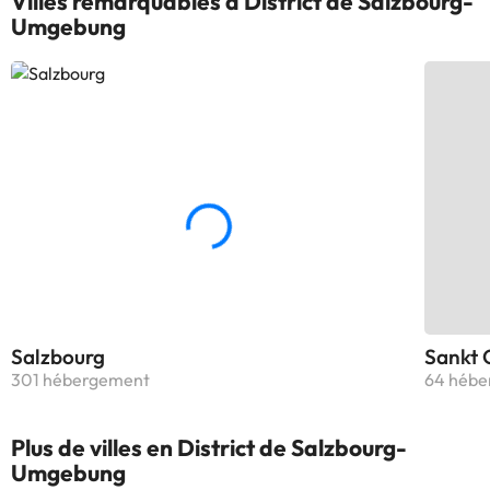
Villes remarquables à District de Salzbourg-
Umgebung
Salzbourg
Sankt 
301 hébergement
64 hébe
Plus de villes en District de Salzbourg-
Umgebung