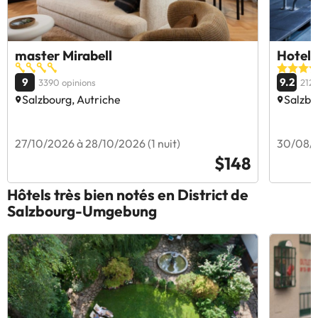
master Mirabell
Hotel 
9
9.2
3390 opinions
2121
Salzbourg, Autriche
Salzbo
27/10/2026 à 28/10/2026 (1 nuit)
30/08/2
$148
Hôtels très bien notés en District de
Salzbourg-Umgebung