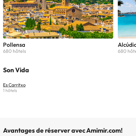
avec un bidet et une douche. Une
télévision à écran plat avec les
chaînes du satellite, une console de
jeux, un lecteur DVD, un ordinateur
et un ordinateur portable sont
disponibles. L’établissement Villa
Es Pont, bis 10Pers, BBQ comprend
Pollensa
Alcúdi
une terrasse et un barbecue. Vous
680 hôtels
680 hôt
séjournerez à respectivement 7 km
et 8,2 km de ces lieux d’intérêt :
Son Vida
Club nautique de Palma et Port de
Palma. L'aéroport le plus proche
(Aéroport de Palma de Majorque)
Es Carritxo
est à 15 km.Les enterrements de
1 hôtels
vie de célibataire et autres fêtes de
ce type sont interdits dans cet
établissement. Veuillez informer
l'établissement à l'avance de
l'heure à laquelle vous prévoyez
Avantages de réserver avec Amimir.com!
d'arriver. Vous pouvez indiquer