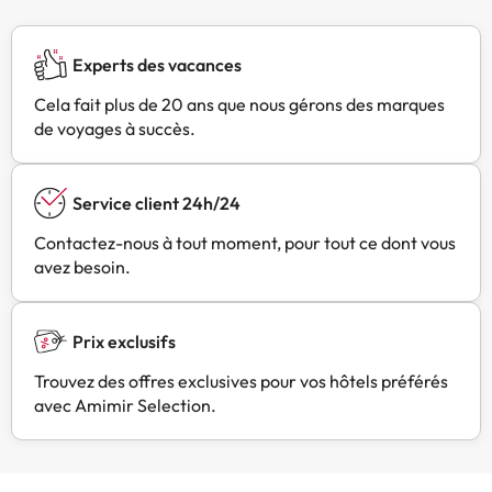
cette information dans la rubrique
« Demandes spéciales » lors de la
réservation ou contacter
Experts des vacances
directement l'établissement. Ses
coordonnées figurent sur votre
Cela fait plus de 20 ans que nous gérons des marques
confirmation de réservation. Vous
de voyages à succès.
devrez présenter une pièce
d'identité avec photo et une carte
de crédit lors de l'enregistrement.
Service client 24h/24
Veuillez noter que toutes les
Contactez-nous à tout moment, pour tout ce dont vous
demandes spéciales seront
avez besoin.
satisfaites sous réserve de
disponibilité et pourront entraîner
des frais supplémentaires. Vous
devrez effectuer un virement
Prix exclusifs
bancaire avant votre arrivée.
Trouvez des offres exclusives pour vos hôtels préférés
L'établissement vous contactera
avec Amimir Selection.
après votre réservation pour vous
donner plus d'informations.
Hébergement géré par un
particulier