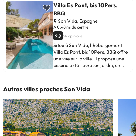
Villa Es Pont, bis 10Pers,
BBQ
Son Vida, Espagne
A 0,48 mi du centre
9.9
34 opinions
Situé à Son Vida, l’hébergement
Villa Es Pont, bis 10Pers, BBQ offre
une vue sur la ville. Il propose une
piscine extérieure, un jardin, un
salon commun et une connexion
Wi-Fi gratuite. Offrant une vue sur
la mer et sur la montagne, cet
Autres villes proches Son Vida
hébergement est installé à 1 km de
: Golf Son Vida. Cette villa avec
climatisation se compose de 6
chambres, d'un salon, d'une cuisine
entièrement équipée avec un
réfrigérateur et une machine à
café, ainsi que de 4 salles de bains