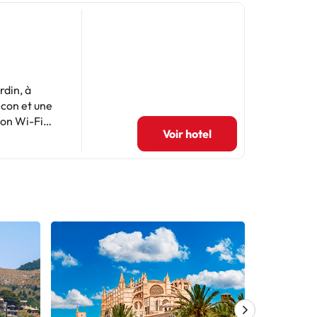
rdin, à
lcon et une
ion Wi-Fi
Voir hotel
 à écran
 que 2 salles
allorca.
m.Les
rdits dans