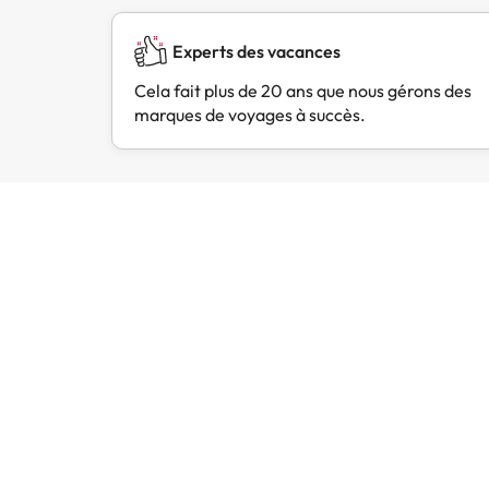
Experts des vacances
Cela fait plus de 20 ans que nous gérons des
marques de voyages à succès.
Avis des clients
Trustpilot
Amimir.com
Très
Très