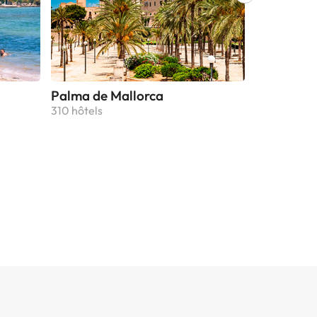
Palma de Mallorca
Puerto de
310 hôtels
261 hôtels