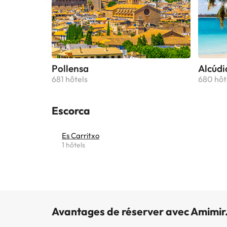
Pollensa
Alcúdi
681 hôtels
680 hôt
Escorca
Es Carritxo
1 hôtels
Avantages de réserver avec Amimir