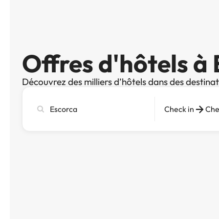
Offres d'hôtels à
Découvrez des milliers d’hôtels dans des destina
Recherchez
Check in
Che
une
ville,
un
hôtel
ou
une
destination