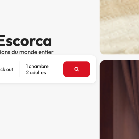
 Escorca
tions du monde entier
1 chambre
ck out
2 adultes