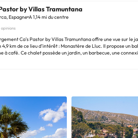
Pastor by Villas Tramuntana
rca, Espagne
A 1,14 mi du centre
1 opinions
gement Ca's Pastor by Villas Tramuntana offre une vue sur le ja
 4,9 km de ce lieu d’intérêt : Monastère de Lluc. Il propose un ba
e à café. Ce chalet possède un jardin, un barbecue, une connex
arking privé gratuit. Disposant d’une terrasse et offrant une vue sur
tagne, ce chalet comprend 3 chambres, un salon, une télévision
ne cuisine équipée avec un réfrigérateur et un micro-ondes, ainsi
Vous séjournerez à respectivement 36 km et 36 km de ces
’intérêt : Vieille ville d'Alcúdia et Parc naturel de S'Albufera de M
port le plus proche (Aéroport de Palma de Majorque) est à 52 k
ments de vie de célibataire et autres fêtes de ce type sont inte
ablissement.