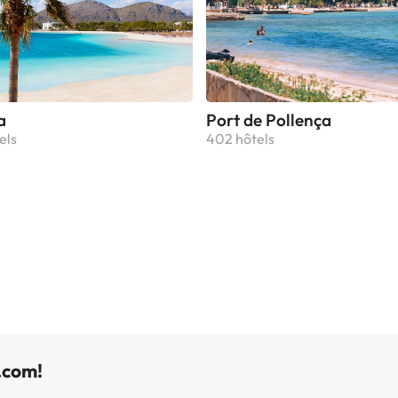
a
Port de Pollença
els
402 hôtels
.com!