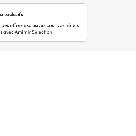
ix exclusifs
 des offres exclusives pour vos hôtels
s avec Amimir Selection.
2026
04/08/2026
Meilleur prix pour l’hôtel
Les prix 
il…
Meilleur prix pour l’hôtel et ça
Les prix