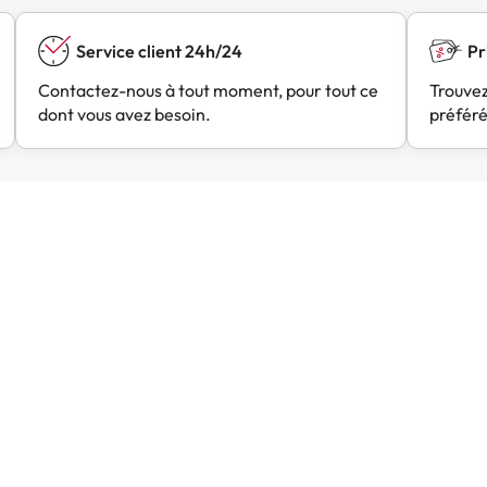
Service client 24h/24
Pr
Contactez-nous à tout moment, pour tout ce
Trouvez
dont vous avez besoin.
préféré
05/08/2026
04/08/
 satisfaite de mon expérience
Tres bon service
 satisfaite de mon
Rapide et efficace