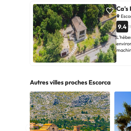
Ca's 
Esco
9.4
1
L’héber
environ
machin
gratuite et un p
la mon
plat, u
de bains avec un bidet. 
Autres villes proches Escorca
lieux d
L'aéro
enterre
cet ét