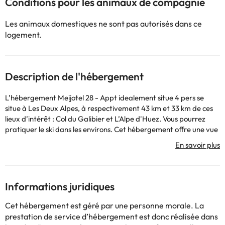
Conditions pour les animaux de compagnie
Les animaux domestiques ne sont pas autorisés dans ce
logement.
Description de l'hébergement
L’hébergement Meijotel 28 - Appt idealement situe 4 pers se
situe à Les Deux Alpes, à respectivement 43 km et 33 km de ces
lieux d’intérêt : Col du Galibier et L’Alpe d'Huez. Vous pourrez
pratiquer le ski dans les environs. Cet hébergement offre une vue
sur la montagne et possède un balcon. Cet appartement
comprend une télévision. La cuisine est pourvue d’un
réfrigérateur, d’un four et d’un micro-ondes. Elle est également
dotée d’une machine à café et d’une bouilloire. L'aéroport le plus
proche (Aéroport de Grenoble-Alpes-Isère) est à 111 km.
Informations juridiques
Bed linen, towels and end-of-stay cleaning are not included in the
price of the reservation, but are available on request at an
Cet hébergement est géré par une personne morale. La
additional cost.Les enterrements de vie de célibataire et autres
prestation de service d’hébergement est donc réalisée dans
fêtes de ce type sont interdits dans cet établissement.