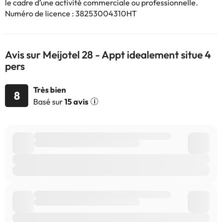
le cadre d’une activité commerciale ou professionnelle.
Numéro de licence : 38253004310HT
Certains des services indiqués peuvent être payants. Vous
pouvez consulter les tarifs directement auprès de
l’établissement. Toutes les informations figurant sur cette fiche
Avis sur Meijotel 28 - Appt idealement situe 4
sont susceptibles d’être modifiées par l’hébergement. Si vous
pers
avez des questions, contactez-nous.
Très bien
8
Basé sur
15 avis