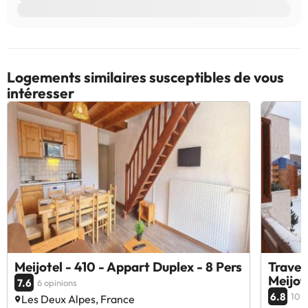
Logements similaires susceptibles de vous
intéresser
Meijotel - 410 - Appart Duplex - 8 Pers
Travel
Meijot
7.6
6 opinions
6.8
10 o
Les Deux Alpes, France