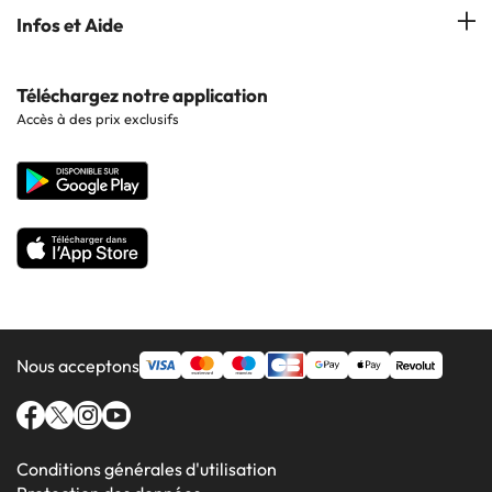
Hôtels à Lloret de Mar
Hôtels à Barcelone
Infos et Aide
Hôtels à Cala d'Or
Hôtels à Sitges
Hôtels en Lisbonne
Hôtels à Pollensa
Contactez-nous
Téléchargez notre application
Hôtels en Séville
Accès à des prix exclusifs
Hôtels à Lluchmajor
Site corporate
Hôtels en Valence
Hôtels en Grenade
Nous acceptons
Conditions générales d'utilisation