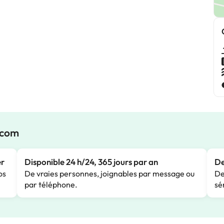
.com
er
Disponible 24 h/24, 365 jours par an
De
os
De vraies personnes, joignables par message ou
De
par téléphone.
sé