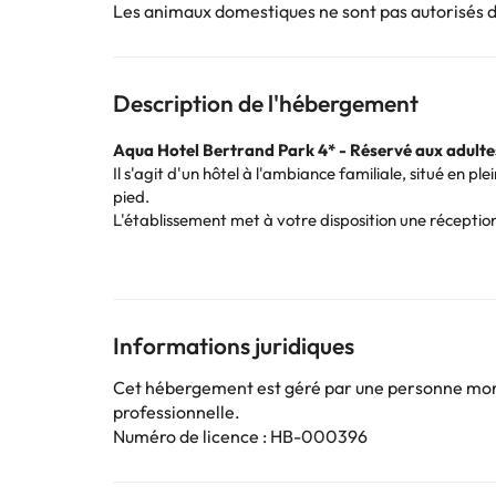
Les animaux domestiques ne sont pas autorisés 
Description de l'hébergement
Aqua Hotel Bertrand Park 4* - Réservé aux adulte
Il s'agit d'un hôtel à l'ambiance familiale, situé en
pied.
L'établissement met à votre disposition une réceptio
intérieur (moyennant un supplément).
Toutes les chambres de cet établissement sont décoré
séjour. Vous y trouverez un balcon, une télévision, u
Au restaurant, vous trouverez un buffet copieux à tou
et bien plus encore ! N’oubliez pas de goûter le jus d
Informations juridiques
Si vous aimez passer un moment agréable à la piscine,
la plage la plus proche, c’est vous qui décidez !
Cet hébergement est géré par une personne moral
Réservez dès maintenant à
l’Aqua Hotel Bertran P
professionnelle.
Numéro de licence : HB-000396
Certains des services indiqués peuvent être payants. 