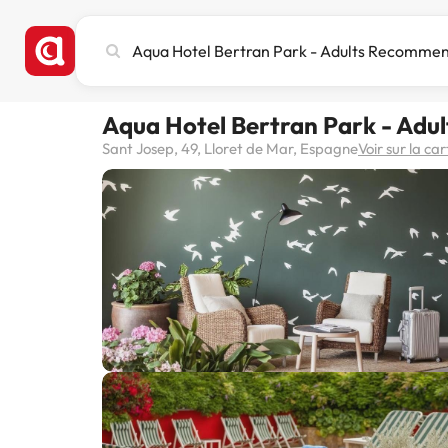
Recherchez
une
ville,
un
Aqua Hotel Bertran Park - Ad
hôtel
ou
Sant Josep, 49, Lloret de Mar, Espagne
Voir sur la car
une
destination