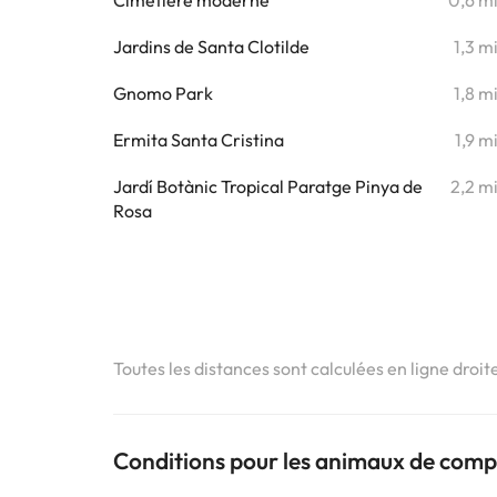
Cimetière moderne
0,6 m
Jardins de Santa Clotilde
1,3 m
Gnomo Park
1,8 m
Ermita Santa Cristina
1,9 m
Jardí Botànic Tropical Paratge Pinya de
2,2 m
Rosa
Toutes les distances sont calculées en ligne droit
Conditions pour les animaux de com