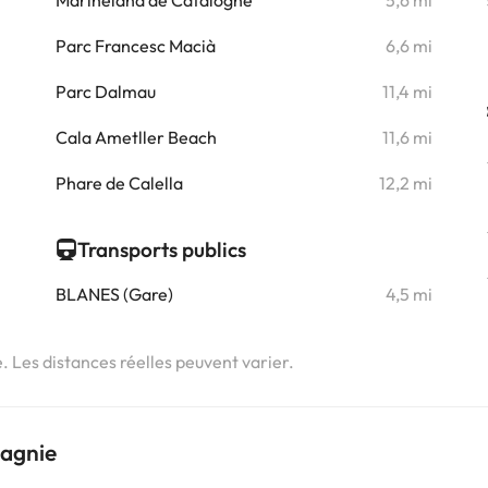
i
Marineland de Catalogne
5,6 mi
i
Parc Francesc Macià
6,6 mi
i
Parc Dalmau
11,4 mi
i
Cala Ametller Beach
11,6 mi
i
Phare de Calella
12,2 mi
Transports publics
BLANES (Gare)
4,5 mi
e. Les distances réelles peuvent varier.
pagnie