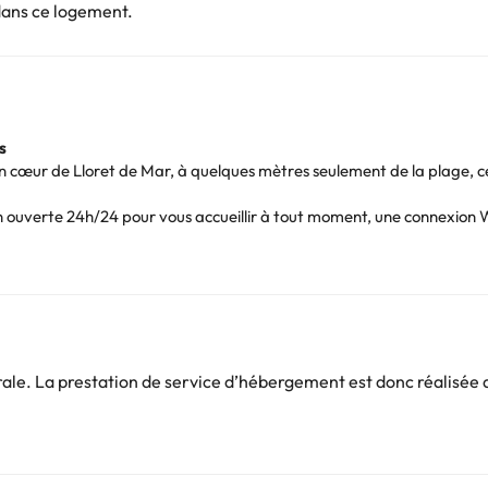
dans ce logement.
s
 plein cœur de Lloret de Mar, à quelques mètres seulement de la plage,
n ouverte 24h/24 pour vous accueillir à tout moment, une connexion Wi
es dans des tons chauds et verts, et vous offrent le confort et la qu
n coffre-fort et une salle de bains complète avec douche, sèche-cheveu
s les repas, notamment au Petit-Déjeuner, avec un large choix de frui
’orange fraîchement pressé ;)
 n’hésitez pas à vous détendre sur la terrasse et dans l’espace tran
e. La prestation de service d’hébergement est donc réalisée d
ark 4* pour
une escapade en couple à Lloret de Mar.
Vous pouvez consulter les tarifs directement auprès de l’établissement