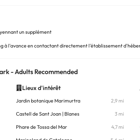
oyennant un supplément
king à l'avance en contactant directement l'établissement d'héb
 Park - Adults Recommended
Lieux d'intérêt
i
Jardin botanique Marimurtra
2,9 mi
i
Castell de Sant Joan | Blanes
3 mi
i
Phare de Tossa del Mar
4,7 mi