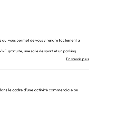
 ce qui vous permet de vous y rendre facilement à
-Fi gratuite, une salle de sport et un parking
alité nécessaires pour vous reposer pendant votre
x et produits d'accueil.
ts, de céréales, de produits laitiers, de charcuterie
sats. Ou, si vous préférez, vous pouvez vous rendre à
ans le cadre d’une activité commerciale ou
. Toutes les informations figurant sur cette fiche