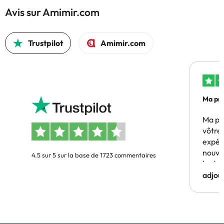
Avis sur Amimir.com
Trustpilot
Amimir.com
Ma pre
Ma pr
vôtre 
expér
nouve
4.5 sur 5 sur la base de 1723 commentaires
budge
adjou