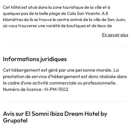
Cet hôtel est situé dans la zone touristique de la ville et à
quelques pas de la belle plage de Cala San Vicente. A 8
kilomètres de là se trouve le centre animé de la ville de San Juan,
où vous trouverez une variété de boutiques et de lieux de
divertissement et peut facilement être atteint dans les
transports publics. En face de l'hôtel est un arrêt de bus (50
mètres). Vous pouvez rejoindre l'aéroport en 35 minutes environ.
Entièrement climatisé et situé dans une rue animée, l'hôtel
dispose de cinq étages avec un total de 117 chambres, dont 7
Informations juridiques
simples, 105 doubles et 5 suites. Vous bénéficierez de nombreux
équipements dont une piscine et jardin, un hall d'accueil spacieux
Cet hébergement est géré par une personne morale. La
avec des ascenseurs, un bureau de change et une réception qui
prestation de service d’hébergement est donc réalisée dans
est ouvert 24 heures par jour. Il ya aussi un accès Internet, un
le cadre d’une activité commerciale ou professionnelle.
café, un bar confortable et un restaurant. Comme un service
Numéro de licence : H-PM-1502
supplémentaire le service de soins de santé. Vous aurez aussi à
utiliser le vélo de location de voiture sûre et aire de jeux. Les
chambres, décorées et meublées avec goût, sont équipées de
salle de bains avec sèche-cheveux, téléphone, TV satellite ou
Avis sur El Somni Ibiza Dream Hotel by
câblée, mini-bar, air conditionné, coffre-fort et balcon ou
Grupotel
terrasse. A l'extérieur, une piscine avec bassin pour enfants, un
snack-bar et une terrasse ensoleillée avec chaises longues et