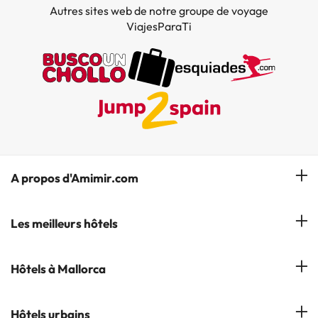
Autres sites web de notre groupe de voyage
ViajesParaTi
A propos d'Amimir.com
Notre équipe
Les meilleurs hôtels
Gérer réservation
Hôtels à Salou
Hôtels à Mallorca
S'abonner à notre bulletin d'information
Hôtels à Calella
Avis
Hôtels à Cala Millor
Hôtels urbains