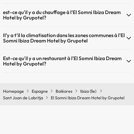
Service de massages
L'El Somni Ibiza Dream Hotel by Grupotel dispose de récepction 24h
est-ce qu'il y a du chauffage à l'El Somni Ibiza Dream
Hotel by Grupotel?
Oui, l'El Somni Ibiza Dream Hotel by Grupotel dispose de chauffage
Il'y a t'il la climatisation dans les zones communes à l'El
dans lez zones communes
Somni Ibiza Dream Hotel by Grupotel
Oui, il y à la climatisation aux zone communes de l'El Somni Ibiza
Est-ce qu'il y a un restaurant à l'El Somni Ibiza Dream
Dream Hotel by Grupotel
Hotel by Grupotel?
Oui, il y a un restaurant à l'El Somni Ibiza Dream Hotel by Grupotel
Homepage
Espagne
Baléares
Ibiza (île)
Sant Joan de Labritja
El Somni Ibiza Dream Hotel by Grupotel