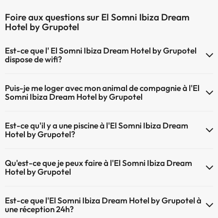
Foire aux questions sur El Somni Ibiza Dream
Hotel by Grupotel
Est-ce que l' El Somni Ibiza Dream Hotel by Grupotel
dispose de wifi?
Le El Somni Ibiza Dream Hotel by Grupotel dispose du Wifi.
Puis-je me loger avec mon animal de compagnie à l'El
Somni Ibiza Dream Hotel by Grupotel
À l'hôtel El Somni Ibiza Dream Hotel by Grupotel les animaux de
Est-ce qu'il y a une piscine à l'El Somni Ibiza Dream
compagnie ne sont pas admis.
Hotel by Grupotel?
Oui, l'@@ à une piscine (ce service peut être payant). Ici vous avez
Qu'est-ce que je peux faire à l'El Somni Ibiza Dream
plus d'info sur la piscine et d'autres installations.
Hotel by Grupotel
Piscine extérieure (saison d'été)
Le El Somni Ibiza Dream Hotel by Grupotel propose les activités
Piscine extérieure (toute la saison)
Est-ce que l'El Somni Ibiza Dream Hotel by Grupotel à
suivantes (certaines peuvent être payantes) :
une réception 24h?