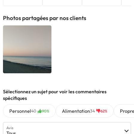
Photos partagées par nos clients
Sélectionnez un sujet pour voir les commentaires
spécifiques
Personnel
Alimentation
Propr
40
34
90%
62%
Avis
Tous