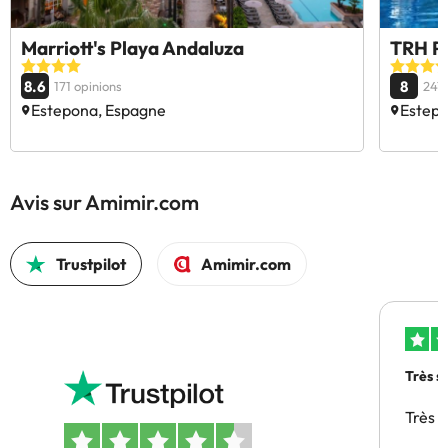
Marriott's Playa Andaluza
TRH Pa
8.6
8
171 opinions
2416
Estepona, Espagne
Estepo
Avis sur Amimir.com
Trustpilot
Amimir.com
Très s
Très 