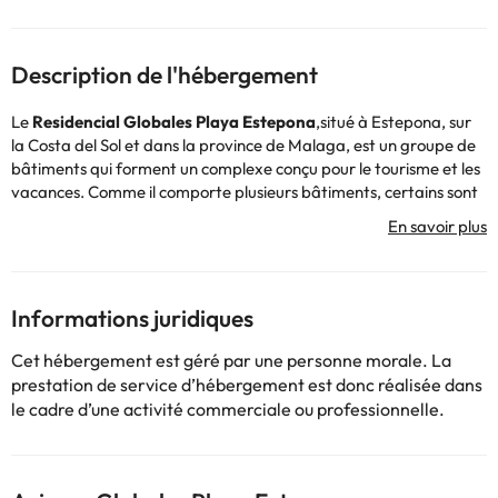
Description de l'hébergement
Le
Residencial Globales Playa Estepona
,
situé à Estepona, sur
la Costa del Sol et dans la province de Malaga,
est un groupe de
bâtiments qui forment un complexe conçu pour le tourisme et les
vacances. Comme il comporte plusieurs bâtiments, certains sont
plus proches de la plage que d'autres.
L'établissement dispose d'une réception ouverte 24h/24, de la
climatisation, d'une connexion Wi-Fi dans tout l'hôtel et d'un
parking intérieur et extérieur (toujours sous réserve de
disponibilité à l'arrivée).
Informations juridiques
Cet hôtel est idéal pour les amateurs d'eau, car il dispose de 5
piscines extérieures et de 2 piscines extérieures pour enfants. En
Cet hébergement est géré par une personne morale. La
outre, ce complexe dispose d'un parc aquatique rempli de
prestation de service d’hébergement est donc réalisée dans
toboggans, un espace fantastique pour toute la famille qui
le cadre d’une activité commerciale ou professionnelle.
pourra partager des moments de plaisir et d'excitation (la
hauteur minimale pour profiter des toboggans est de 1,20 m).
L'hébergement propose également des spectacles nocturnes.
Ce complexe dispose de deux types de chambres :