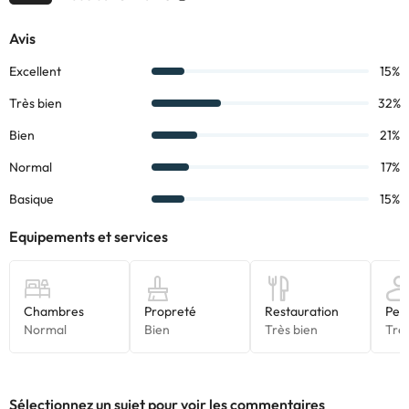
Majorque, à 80 km.
Réservez dès maintenant au
Club Hotel Cala Ratjada 3*
!
Certains des services indiqués peuvent être payants. Vous
pouvez consulter les tarifs directement auprès de
l’établissement. Toutes les informations figurant sur cette fiche
sont susceptibles d’être modifiées par l’hébergement. Si vous
avez des questions, contactez-nous.
Sélectionnez un sujet pour voir les commentaires