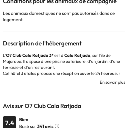
Conditions pour les animaux de compagnie
Les animaux domestiques ne sont pas autorisés dans ce
logement.
Description de l'hébergement
L'
O7 Club Cala Ratjada 3*
est à
Cala Ratjada
, sur l'île de
Majorque. Il dispose d'une piscine extérieure, d'un jardin, d'une
terrasse et d'un restaurant.
Cet hôtel 3 étoiles propose une réception ouverte 24 heures sur
24 et un service de conciergerie. Il dispose également d'un bar,
parmi de nombreux autres équipements.
Les chambres bénéficient d'une incroyable lumière naturelle et
sont décorées dans des couleurs d'inspiration méditerranéenne,
parfaites pour des vacances près de la mer. Elles disposent d'une
Avis sur O7 Club Cala Ratjada
salle de bains entièrement équipée.
À proximité du Club Hotel Cala Ratjada, vous trouverez plusieurs
Bien
sites d'intérêt, comme les plages de La Ferradura, Son Moll et
7.4
Basé sur
341 avis
Cala Agulla. L'aéroport le plus proche est celui de Palma de