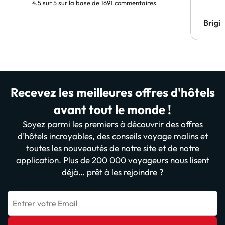
4.5 sur 5 sur la base de 1691 commentaires
Brigi
Recevez les meilleures offres d'hôtels
avant tout le monde !
Soyez parmi les premiers à découvrir des offres
d’hôtels incroyables, des conseils voyage malins et
toutes les nouveautés de notre site et de notre
application. Plus de 200 000 voyageurs nous lisent
déjà… prêt à les rejoindre ?
Entrer votre Email