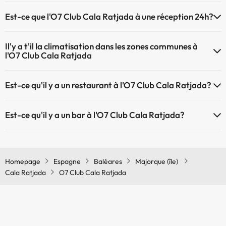
L'O7 Club Cala Ratjada ne dispose pas de berceaux
Piscine extérieure (saison d'été)
Est-ce que l'O7 Club Cala Ratjada à une réception 24h?
L'O7 Club Cala Ratjada dispose de récepction 24h
Il'y a t'il la climatisation dans les zones communes à
l'O7 Club Cala Ratjada
Oui, il y à la climatisation aux zone communes de l'O7 Club Cala
Est-ce qu'il y a un restaurant à l'O7 Club Cala Ratjada?
Ratjada
Oui, il y a un restaurant à l'O7 Club Cala Ratjada
Est-ce qu'il y a un bar à l'O7 Club Cala Ratjada?
Oui, il y a un bar à l'O7 Club Cala Ratjada
Homepage
Espagne
Baléares
Majorque (île)
Cala Ratjada
O7 Club Cala Ratjada