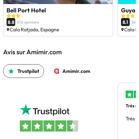
Bell Port Hotel
Guya 
8.8
8.1
476 opinions
368 
Cala Ratjada, Espagne
Cala R
Avis sur Amimir.com
Trustpilot
Amimir.com
Très s
Très 