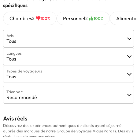
spécifiques
Chambres
Personnel
Alimenta
2
2
100%
100%
Avis
Tous
Langues
Tous
Types de voyageurs
Tous
Trier par:
Recommandé
Avis réels
Découvrez des expériences authentiques de clients ayant séjourné
auprès des marques de notre Groupe de voyages ViajesParaTi. Des avis
réels, issus de voyages vécus.