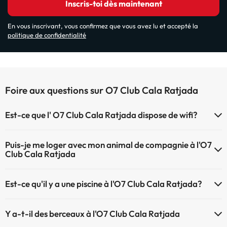
Inscris-toi dès maintenant
En vous inscrivant, vous confirmez que vous avez lu et accepté la
politique de confidentialité
Foire aux questions sur O7 Club Cala Ratjada
Est-ce que l' O7 Club Cala Ratjada dispose de wifi?
L'O7 Club Cala Ratjada ne dispose pas de wifi
Puis-je me loger avec mon animal de compagnie à l'O7
Club Cala Ratjada
À l'hôtel O7 Club Cala Ratjada les animaux de compagnie ne sont
Est-ce qu'il y a une piscine à l'O7 Club Cala Ratjada?
pas admis.
Oui, l'@@ à une piscine (ce service peut être payant). Ici vous avez
Y a-t-il des berceaux à l'O7 Club Cala Ratjada
plus d'info sur la piscine et d'autres installations.