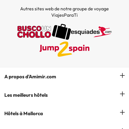
Autres sites web de notre groupe de voyage
ViajesParaTi
A propos d'Amimir.com
Notre équipe
Les meilleurs hôtels
Gérer réservation
Hôtels à Salou
Hôtels à Mallorca
S'abonner à notre bulletin d'information
Hôtels à Calella
Avis
Hôtels à Cala Millor