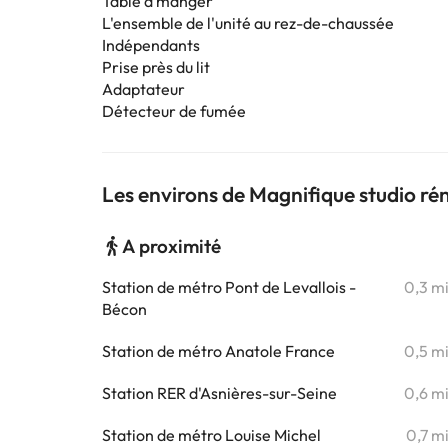
Table à manger
L'ensemble de l'unité au rez-de-chaussée
Indépendants
Prise près du lit
Adaptateur
Détecteur de fumée
Les environs de Magnifique studio ré
A proximité
Station de métro Pont de Levallois -
0,3 m
Bécon
Station de métro Anatole France
0,5 m
Station RER d'Asnières-sur-Seine
0,6 m
Station de métro Louise Michel
0,7 m