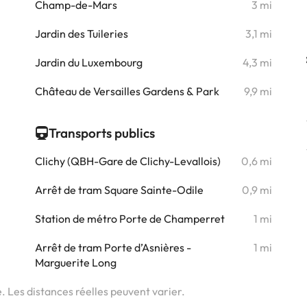
Champ-de-Mars
3 mi
i
Jardin des Tuileries
3,1 mi
i
Jardin du Luxembourg
4,3 mi
i
Château de Versailles Gardens & Park
9,9 mi
i
Transports publics
Clichy (QBH-Gare de Clichy-Levallois)
0,6 mi
Arrêt de tram Square Sainte-Odile
0,9 mi
Station de métro Porte de Champerret
1 mi
Arrêt de tram Porte d’Asnières -
1 mi
Marguerite Long
e. Les distances réelles peuvent varier.