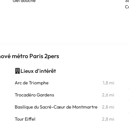
Gel douche
S
C
nové métro Paris 2pers
Lieux d'intérêt
i
Arc de Triomphe
1,8 mi
Trocadéro Gardens
2,6 mi
i
Basilique du Sacré-Cœur de Montmartre
2,8 mi
i
Tour Eiffel
2,8 mi
i