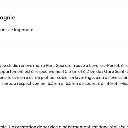
pagnie
dans ce logement.
ue studio rénové métro Paris 2pers se trouve à Levallois-Perret, à res
tement est à respectivement 5,5 km et 6,2 km de : Gare Saint-Lazare et Opér
 télévision à écran plat par câble, un lave-linge, ainsi qu’une cuis
le) est à 22 km.
s de ce type sont interdits dans cet établissement.
Vous pouvez consulter les tarifs directement auprès de l’établissement
. Si vous avez des questions, contactez-nous.
e. La prestation de service d’hébergement est donc réalisée d