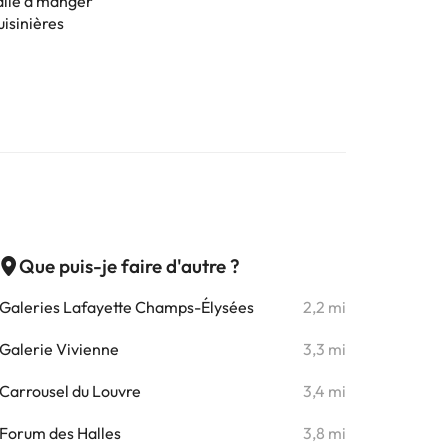
alle à manger
uisinières
Que puis-je faire d'autre ?
Galeries Lafayette Champs-Élysées
2,2 mi
Galerie Vivienne
3,3 mi
Carrousel du Louvre
3,4 mi
Forum des Halles
3,8 mi