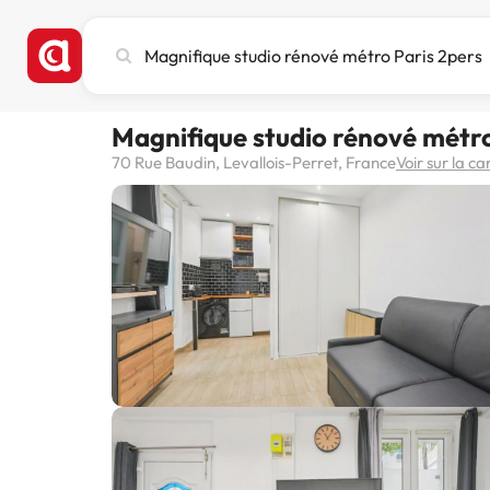
Recherchez
une
ville,
un
Magnifique studio rénové métro
hôtel
ou
70 Rue Baudin, Levallois-Perret, France
Voir sur la ca
une
destination