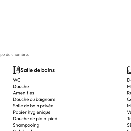
type de chambre.
Salle de bains
WC
D
Douche
M
Amenities
R
Douche ou baignoire
C
Salle de bain privée
M
Papier hygiénique
V
Douche de plain-pied
T
Shampooing
S