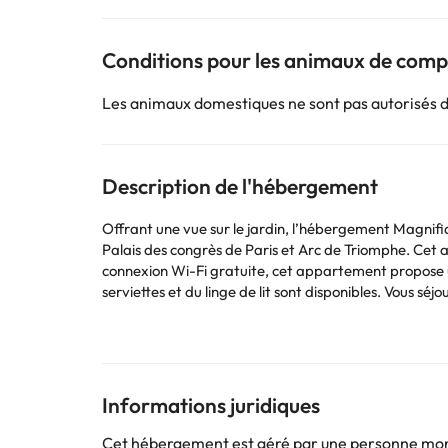
Conditions pour les animaux de com
Les animaux domestiques ne sont pas autorisés 
Description de l'hébergement
Offrant une vue sur le jardin, l’hébergement Magnifiq
Palais des congrès de Paris et Arc de Triomphe. Cet appar
connexion Wi-Fi gratuite, cet appartement propose une
serviettes et du linge de lit sont disponibles. Vous séjournerez à respectivement 6,3 km et 6,5 km de ces lieux d’intérêt : Musée de l'Orangerie et Tour Eiffel. L'aéroport le plus
proche (Aéroport de Paris - Roissy - Charles-de-Gaul
Les enterrements de vie de célibataire et autres fête
Certains des services indiqués peuvent être payants. 
Informations juridiques
sont susceptibles d’être modifiées par l’hébergement
Cet hébergement est géré par une personne moral