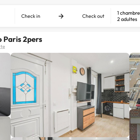
1 chambre
Check in
Check out
2 adultes
 Paris 2pers
rte