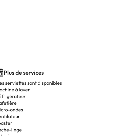
Plus de services
es serviettes sont disponibles
achine à laver
éfrigérateur
afetière
icro-ondes
entilateur
oaster
èche-linge