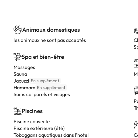
Animaux domestiques
les animaux ne sont pas acceptés
C
S
Spa et bien-être
Massages
Sauna
M
Jacuzzi
En supplément
Hammam
En supplément
Soins corporels et visages
P
T
Piscines
Piscine couverte
Piscine extérieure (été)
Toboggans aquatiques dans l'hotel
C