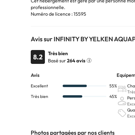
Cet hébergement est géré par une personne moral
professionnelle.
Numéro de licence : 15595
Certains des services indiqués peuvent être payants. 
sont susceptibles d’être modifiées par l’hébergement
Avis sur INFINITY BY YELKEN AQ
Très bien
8.2
Basé sur
264 avis
Photos partagées par nos clients