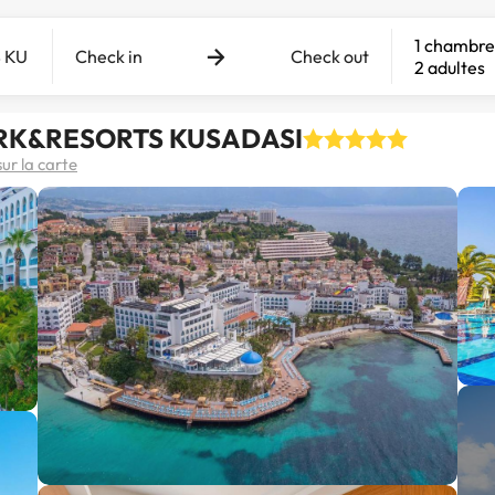
1 chambre
Check in
Check out
2 adultes
ARK&RESORTS KUSADASI
sur la carte