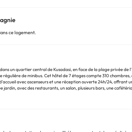
pagnie
dans ce logement.
ans un quartier central de Kusadasi, en face de la plage privée de l'hô
igne régulière de minibus. Cet hôtel de 7 étages compte 310 chambres, 
l d'accueil avec ascenseurs et une réception ouverte 24h/24, offrant un 
jardin, avec des restaurants, un salon, plusieurs bars, une cafétéri
 la blanchisserie et les soins médicaux. Le parking, la borne Intern
disposent d'une salle de bain avec sèche-cheveux, d'une ligne téléphon
sation, d'un réfrigérateur, de moquette et d'un balcon ou d'une terrass
 d'un sauna, d'un service de massage (payant), de courts de tennis, de
e la saison. Vous pourrez également pratiquer les sports ou activit
canoë, pédalo et aérobic. Boissons incluses. Tous les repas de la jour
lats spéciaux. Vous avez la possibilité de réserver tous les services 