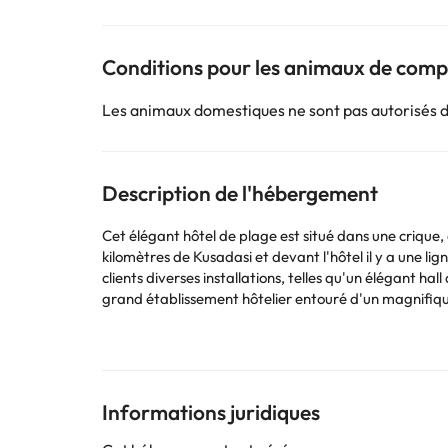
Conditions pour les animaux de com
Les animaux domestiques ne sont pas autorisés 
Description de l'hébergement
Cet élégant hôtel de plage est situé dans une crique, d
kilomètres de Kusadasi et devant l'hôtel il y a une l
clients diverses installations, telles qu'un élégant hal
grand établissement hôtelier entouré d'un magnifique 
avantages supplémentaires sont le service de chambre,
disposition. Les chambres douillettes et confortables 
câble, d'une chaîne hi-fi, d'un minibar, de la climati
enfants, de chaises longues, de parasols et d'un bar,
sport, d'un vaste programme d'activités qui dépend d
Informations juridiques
jet ski, bateau à moteur, planche à voile, catamaran, 
également commander des aliments diététiques et des p