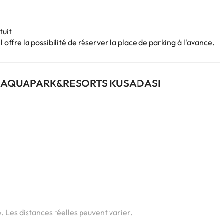
tuit
 offre la possibilité de réserver la place de parking à l'avance.
LKEN AQUAPARK&RESORTS KUSADASI
i
i
i
e. Les distances réelles peuvent varier.