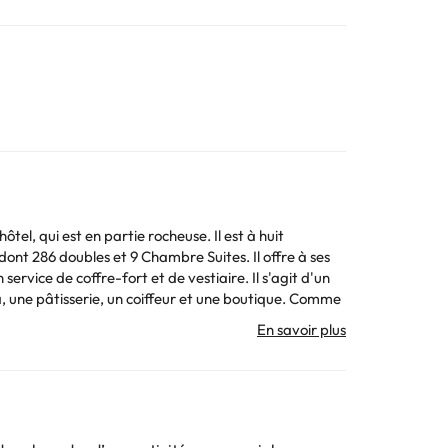
tel, qui est en partie rocheuse. Il est à huit
dont 286 doubles et 9 Chambre Suites. Il offre à ses
service de coffre-fort et de vestiaire. Il s'agit d'un
a, une pâtisserie, un coiffeur et une boutique. Comme
et et le club enfants seront également à votre
ique directe, de la télévision par satellite ou par
e. L'hôtel dispose d'une piscine avec bassin pour
 tables de ping-pong et de billard, d'une salle de
és suivants : aquagym, bateau banane, ski nautique,
née sont proposés sous forme de buffet. Le client peut
inclus.