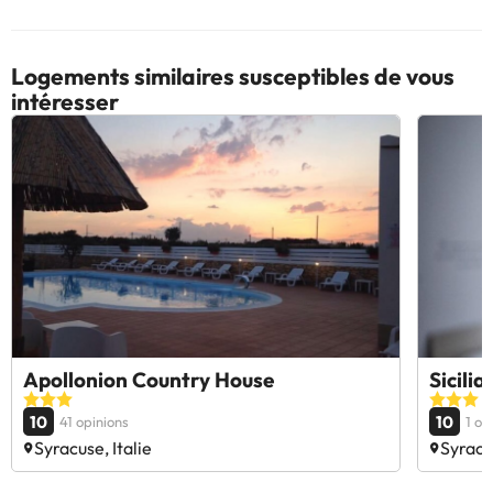
Logements similaires susceptibles de vous
intéresser
Apollonion Country House
Sicili
10
10
41 opinions
1 op
Syracuse, Italie
Syracus