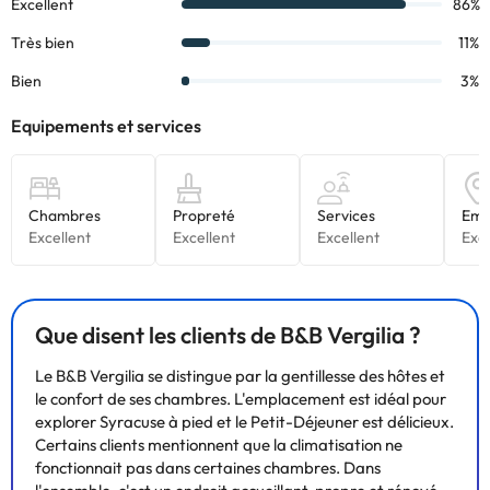
également regarder votre programme préféré sur le téléviseur
avec les chaînes numériques. Les salles de bain privées avec
douche sont dotées d'un pommeau de douche à effet pluie et
d'articles de toilette gratuits.
Certains des services indiqués peuvent être payants. Vous
pouvez consulter les tarifs directement auprès de
l’établissement. Toutes les informations figurant sur cette fiche
sont susceptibles d’être modifiées par l’hébergement. Si vous
avez des questions, contactez-nous.
Que disent les clients de B&B Vergilia ?
Le B&B Vergilia se distingue par la gentillesse des hôtes et
le confort de ses chambres. L'emplacement est idéal pour
explorer Syracuse à pied et le Petit-Déjeuner est délicieux.
Certains clients mentionnent que la climatisation ne
fonctionnait pas dans certaines chambres. Dans