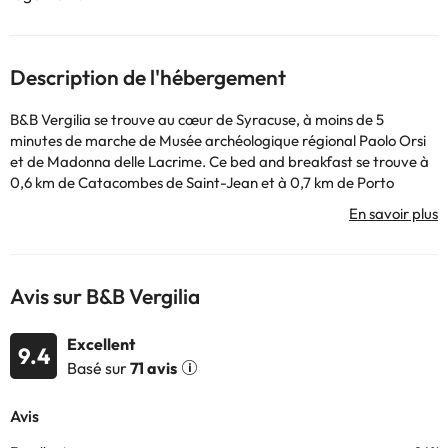
Description de l'hébergement
B&B Vergilia se trouve au cœur de Syracuse, à moins de 5
minutes de marche de Musée archéologique régional Paolo Orsi
et de Madonna delle Lacrime. Ce bed and breakfast se trouve à
0,6 km de Catacombes de Saint-Jean et à 0,7 km de Porto
Piccolo. Avec une terrasse où vous pourrez vous reposer et des
équipements tels qu'une connexion Internet Wi-Fi gratuite, vous
ne manquerez de rien ! Vous aurez à votre disposition un pressing
ou une laverie, une bagagerie et une laverie. Un service de
navette aéroport (aller-retour) est proposé moyennant un
Avis sur B&B Vergilia
supplément. Un petit-déjeuner buffet est proposé tous les jours
de 08h00 à 10h00 moyennant des frais supplémentaires. Vous
Excellent
vous sentirez comme chez vous dans l'une des 4 chambres avec
9.4
Basé sur
71 avis
air conditionné et TV LCD. Les lits sont dotés de matelas à
mémoire de forme et d'une literie de grande qualité pour se
reposer paisiblement. La connexion Internet Wi-Fi gratuite vous
permettra de rester en contact avec vos proches ; Vous pouvez