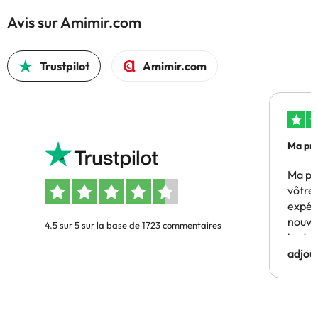
Avis sur Amimir.com
Trustpilot
Amimir.com
Ma pre
Ma pr
vôtre 
expér
nouve
4.5 sur 5 sur la base de 1723 commentaires
budge
adjou