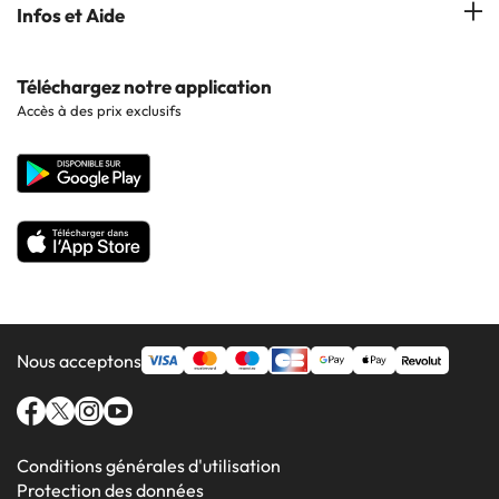
Hôtels à Lloret de Mar
Hôtels à Barcelone
Infos et Aide
Hôtels à Cala d'Or
Hôtels à Sitges
Hôtels en Lisbonne
Hôtels à Pollensa
Contactez-nous
Téléchargez notre application
Hôtels en Séville
Accès à des prix exclusifs
Hôtels à Lluchmajor
Site corporate
Hôtels en Valence
Hôtels en Grenade
Nous acceptons
Conditions générales d'utilisation
Protection des données