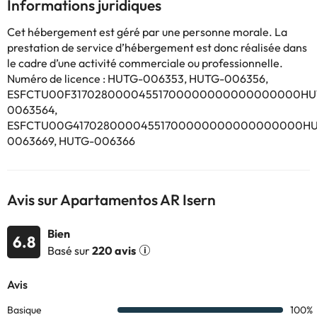
Informations juridiques
Ils sont dans un quartier calme malgré la proximité de la plage et
Cet hébergement est géré par une personne morale. La
du centre de Blanes.
prestation de service d’hébergement est donc réalisée dans
le cadre d’une activité commerciale ou professionnelle.
Numéro de licence : HUTG-006353, HUTG-006356,
Certains des services indiqués peuvent être payants. Vous
ESFCTU00F31702800004551700000000000000000HU
pouvez consulter les tarifs directement auprès de
l’établissement. Toutes les informations figurant sur cette fiche
0063564,
sont susceptibles d’être modifiées par l’hébergement. Si vous
ESFCTU00G41702800004551700000000000000000HU
avez des questions, contactez-nous.
0063669, HUTG-006366
Avis sur Apartamentos AR Isern
Bien
6.8
Basé sur
220 avis