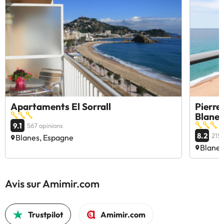
Apartaments El Sorrall
Pierre
Blanes
9.1
567 opinions
8.2
2155
Blanes, Espagne
Blanes
Avis sur Amimir.com
Trustpilot
Amimir.com