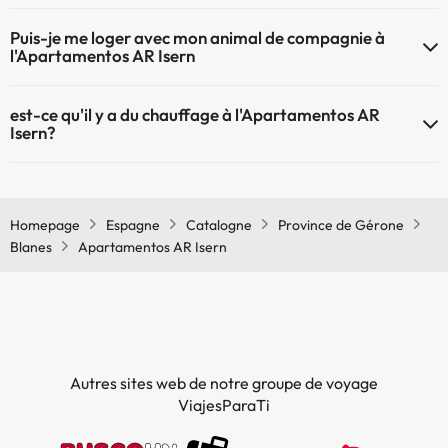
Le Apartamentos AR Isern dispose du Wifi.
Puis-je me loger avec mon animal de compagnie à
l'Apartamentos AR Isern
À l'hôtel Apartamentos AR Isern les animaux de compagnie ne sont
est-ce qu'il y a du chauffage à l'Apartamentos AR
pas admis.
Isern?
Oui, l'Apartamentos AR Isern dispose de chauffage dans lez zones
communes
Homepage
Espagne
Catalogne
Province de Gérone
Blanes
Apartamentos AR Isern
Autres sites web de notre groupe de voyage
ViajesParaTi