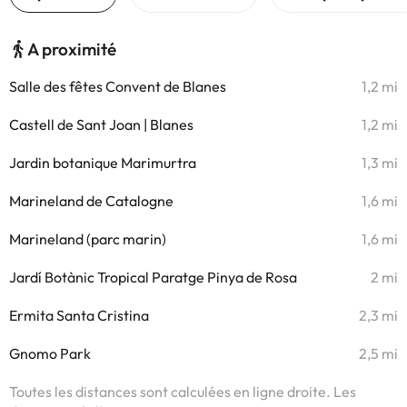
A proximité
Salle des fêtes Convent de Blanes
1,2 mi
Castell de Sant Joan | Blanes
1,2 mi
Jardin botanique Marimurtra
1,3 mi
Marineland de Catalogne
1,6 mi
Marineland (parc marin)
1,6 mi
Jardí Botànic Tropical Paratge Pinya de Rosa
2 mi
Ermita Santa Cristina
2,3 mi
Gnomo Park
2,5 mi
Toutes les distances sont calculées en ligne droite. Les