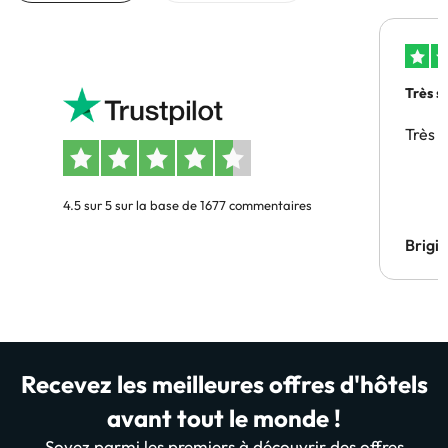
Très s
Très 
4.5 sur 5 sur la base de 1677 commentaires
Brigi
Recevez les meilleures offres d'hôtels
avant tout le monde !
Soyez parmi les premiers à découvrir des offres