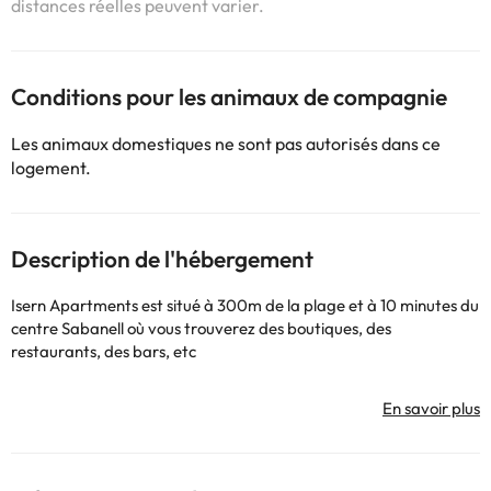
distances réelles peuvent varier.
Conditions pour les animaux de compagnie
Les animaux domestiques ne sont pas autorisés dans ce
logement.
Description de l'hébergement
Isern Apartments est situé à 300m de la plage et à 10 minutes du
centre Sabanell où vous trouverez des boutiques, des
restaurants, des bars, etc
Des appartements modernes avec carrelage et de meubles en
bois sombre.
Il ya un salon avec canapé-lit, cuisine entièrement équipée et
salle de bains privative.