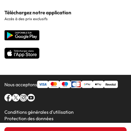
Hôtels à Sitges
Hôtels en Lisbonne
Hôtels à Pollensa
Contactez-nous
Téléchargez notre application
Hôtels en Séville
Accès à des prix exclusifs
Hôtels à Lluchmajor
Site corporate
Hôtels en Valence
Hôtels en Grenade
Nous acceptons
Conditions générales d'utilisation
Protection des données
Politique en matière de cookies