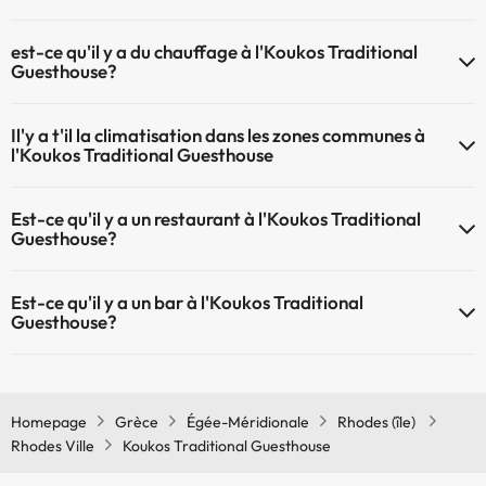
L'Koukos Traditional Guesthouse dispose de récepction 24h
est-ce qu'il y a du chauffage à l'Koukos Traditional
Guesthouse?
Oui, l'Koukos Traditional Guesthouse dispose de chauffage dans lez
Il'y a t'il la climatisation dans les zones communes à
zones communes
l'Koukos Traditional Guesthouse
Oui, il y à la climatisation aux zone communes de l'Koukos Traditional
Est-ce qu'il y a un restaurant à l'Koukos Traditional
Guesthouse
Guesthouse?
Oui, il y a un restaurant à l'Koukos Traditional Guesthouse
Est-ce qu'il y a un bar à l'Koukos Traditional
Guesthouse?
Oui, il y a un bar à l'Koukos Traditional Guesthouse
Homepage
Grèce
Égée-Méridionale
Rhodes (île)
Rhodes Ville
Koukos Traditional Guesthouse