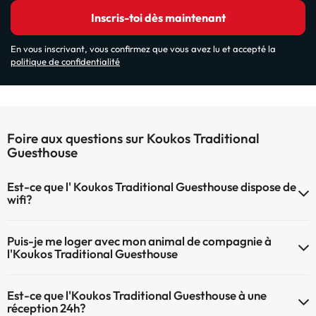
Inscris-toi dès maintenant
En vous inscrivant, vous confirmez que vous avez lu et accepté la
politique de confidentialité
Foire aux questions sur Koukos Traditional
Guesthouse
Est-ce que l' Koukos Traditional Guesthouse dispose de
wifi?
Le Koukos Traditional Guesthouse dispose du Wifi.
Puis-je me loger avec mon animal de compagnie à
l'Koukos Traditional Guesthouse
À l'hôtel Koukos Traditional Guesthouse les animaux de compagnie
Est-ce que l'Koukos Traditional Guesthouse à une
ne sont pas admis.
réception 24h?