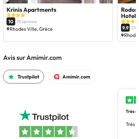
Krinis Apartments
Rodos 
Hotel
10
93 opinions
9.9
216 
Rhodes Ville, Grèce
Rhodes
Avis sur Amimir.com
Trustpilot
Amimir.com
Très s
Très 