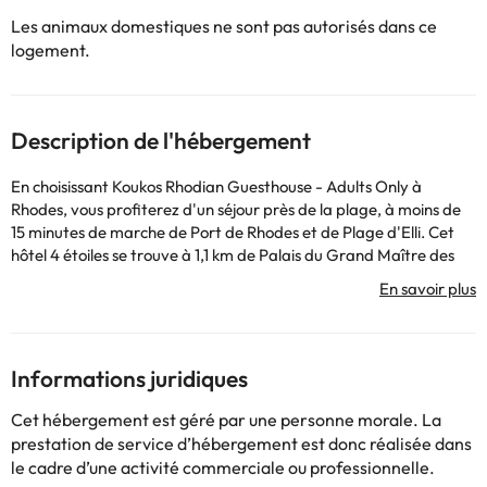
Les animaux domestiques ne sont pas autorisés dans ce
logement.
Description de l'hébergement
En choisissant Koukos Rhodian Guesthouse - Adults Only à
Rhodes, vous profiterez d'un séjour près de la plage, à moins de
15 minutes de marche de Port de Rhodes et de Plage d'Elli. Cet
hôtel 4 étoiles se trouve à 1,1 km de Palais du Grand Maître des
Chevaliers de Rhodes et à 12,6 km de Plage de Faliraki. Avec une
terrasse où vous pourrez vous reposer et des équipements tels
qu'une connexion Internet Wi-Fi gratuite, vous ne manquerez de
rien ! Vous aurez à votre disposition un service de nettoyage à sec
ou de blanchisserie, une réception ouverte 24h/24 et une
Informations juridiques
bagagerie. Essayez de délicieux plats sans quitter cet hôtel, qui
possède un restaurant et propose un service d'étage à horaires
Cet hébergement est géré par une personne morale. La
limités. Étanchez votre soif avec votre boisson préférée au bar
prestation de service d’hébergement est donc réalisée dans
ou au salon. Un petit-déjeuner complet gratuit est offert tous les
le cadre d’une activité commerciale ou professionnelle.
jours de 07 h 00 à 10 h 30. Vous vous sentirez comme chez vous