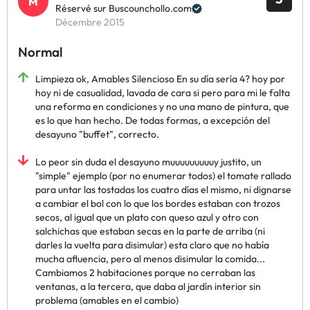
Réservé sur Buscounchollo.com
Décembre 2015
Normal
Limpieza ok, Amables Silencioso En su día sería 4? hoy por
hoy ni de casualidad, lavada de cara si pero para mi le falta
una reforma en condiciones y no una mano de pintura, que
es lo que han hecho. De todas formas, a excepción del
desayuno "buffet", correcto.
Lo peor sin duda el desayuno muuuuuuuuuy justito, un
"simple" ejemplo (por no enumerar todos) el tomate rallado
para untar las tostadas los cuatro días el mismo, ni dignarse
a cambiar el bol con lo que los bordes estaban con trozos
secos, al igual que un plato con queso azul y otro con
salchichas que estaban secas en la parte de arriba (ni
darles la vuelta para disimular) esta claro que no había
mucha afluencia, pero al menos disimular la comida...
Cambiamos 2 habitaciones porque no cerraban las
ventanas, a la tercera, que daba al jardín interior sin
problema (amables en el cambio)