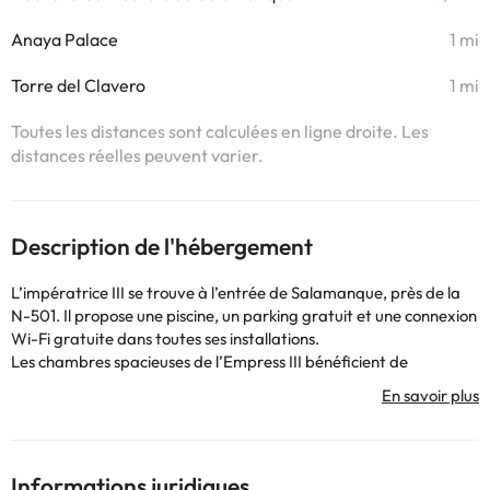
Anaya Palace
1 mi
Torre del Clavero
1 mi
Toutes les distances sont calculées en ligne droite. Les
distances réelles peuvent varier.
Description de l'hébergement
L’impératrice III se trouve à l’entrée de Salamanque, près de la
N-501. Il propose une piscine, un parking gratuit et une connexion
Wi-Fi gratuite dans toutes ses installations.
Les chambres spacieuses de l’Empress III bénéficient de
beaucoup de lumière naturelle. Toutes disposent d'une salle de
bains, d'une télévision, d'un minibar, d'un coffre-fort, du
chauffage et de la climatisation.
L'Empress III abrite de grands jardins et un restaurant-cafétéria
servant une cuisine internationale.
Informations juridiques