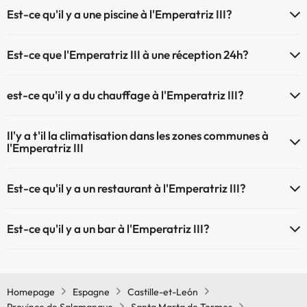
Le Emperatriz III dispose du Wifi.
Est-ce qu'il y a une piscine à l'Emperatriz III?
Oui, l'@@ à une piscine (ce service peut être payant). Ici vous avez
Est-ce que l'Emperatriz III à une réception 24h?
plus d'info sur la piscine et d'autres installations.
L'Emperatriz III dispose de récepction 24h
Piscine extérieure (saison d'été)
est-ce qu'il y a du chauffage à l'Emperatriz III?
Oui, l'Emperatriz III dispose de chauffage dans lez zones communes
Il'y a t'il la climatisation dans les zones communes à
l'Emperatriz III
Oui, il y à la climatisation aux zone communes de l'Emperatriz III
Est-ce qu'il y a un restaurant à l'Emperatriz III?
Oui, il y a un restaurant à l'Emperatriz III
Est-ce qu'il y a un bar à l'Emperatriz III?
Oui, il y a un bar à l'Emperatriz III
Homepage
Espagne
Castille-et-León