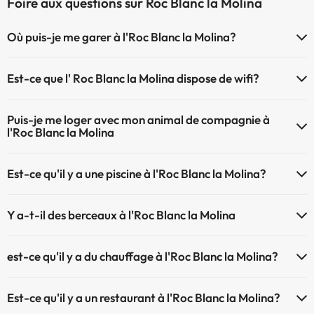
Foire aux questions sur Roc Blanc la Molina
Où puis-je me garer à l'Roc Blanc la Molina?
Si vous vous logez à l'hôtel Roc Blanc la Molina vous avez ces options
Est-ce que l' Roc Blanc la Molina dispose de wifi?
pour vous garer (sous disponibilité?
L'Roc Blanc la Molina ne dispose pas de wifi
Parking extérieur
Puis-je me loger avec mon animal de compagnie à
Il y a des parkings (publiques ou privés) proche du logement.
l'Roc Blanc la Molina
Ceux-ci peuvent être de payement.
À l'hôtel Roc Blanc la Molina les animaux de compagnie sont
Est-ce qu'il y a une piscine à l'Roc Blanc la Molina?
bienvenus (sous demande et de payement à la réception). Consultez
les conditions.
Oui, l'@@ à une piscine (ce service peut être payant). Ici vous avez
Y a-t-il des berceaux à l'Roc Blanc la Molina
plus d'info sur la piscine et d'autres installations.
L'Roc Blanc la Molina dispode de berceaux de payement
Piscine extérieure (saison d'été)
est-ce qu'il y a du chauffage à l'Roc Blanc la Molina?
directement à la réceptio (sous demande avant l'arrivée)
Piscine (en été)
Oui, l'Roc Blanc la Molina dispose de chauffage dans lez zones
Est-ce qu'il y a un restaurant à l'Roc Blanc la Molina?
communes