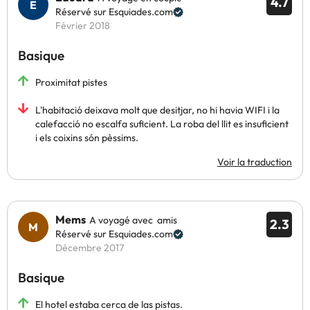
4.7
Réservé sur Esquiades.com
Février 2018
Basique
Proximitat pistes
L'habitació deixava molt que desitjar, no hi havia WIFI i la
calefacció no escalfa suficient. La roba del llit es insuficient
i els coixins són pèssims.
Voir la traduction
Mems
A voyagé avec amis
2.3
Réservé sur Esquiades.com
Décembre 2017
Basique
El hotel estaba cerca de las pistas.