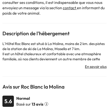
consulter ses conditions, il est indispensable que vous nous
envoyiez un message via la section
contact
en informant du
poids de votre animal.
Description de l'hébergement
L`Hôtel Roc Blanc est situé à La Molina, moins de 2 km. des pistes
de la station de ski de La Molina, Masella et 7 km.
Il est un hôtel chaleureux et confortable avec une atmosphère
familiale, où nos clients deviennent un autre membre de cette
famille déjà grande.
Idéal pour échapper à l' agitation de la ville et profiter de la
nature calme et mettant en vedette nos jardins naturels. Ou
profiter des sports de montagne offerts.
Avis sur Roc Blanc la Molina
Certains des services indiqués peuvent être payants. Vous
pouvez consulter les tarifs directement auprès de
Normal
5.6
l’établissement. Toutes les informations figurant sur cette fiche
Basé sur
13 avis
sont susceptibles d’être modifiées par l’hébergement. Si vous