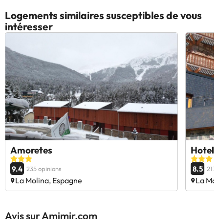
Logements similaires susceptibles de vous
intéresser
Amoretes
Hotel 
9.4
8.5
235 opinions
217 
La Molina, Espagne
La Mol
Avis sur Amimir.com