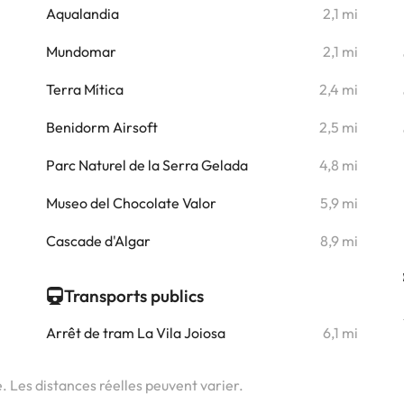
i
Aqualandia
2,1 mi
i
Mundomar
2,1 mi
i
Terra Mítica
2,4 mi
i
Benidorm Airsoft
2,5 mi
i
Parc Naturel de la Serra Gelada
4,8 mi
i
Museo del Chocolate Valor
5,9 mi
i
Cascade d'Algar
8,9 mi
Transports publics
Arrêt de tram La Vila Joiosa
6,1 mi
e. Les distances réelles peuvent varier.