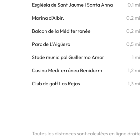
Església de Sant Jaume i Santa Anna
0,1 m
Marina d'Albir.
0,2 m
Balcon de la Méditerranée
0,2 m
Parc de L'Aigüera
0,5 m
Stade municipal Guillermo Amor
1 m
Casino Mediterráneo Benidorm
1,2 m
Club de golf Las Rejas
1,3 m
Toutes les distances sont calculées en ligne droit