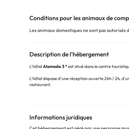
Conditions pour les animaux de com
Les animaux domestiques ne sont pas autorisés 
Description de l'hébergement
L'hôtel
Alameda 3 *
est situé dans le centre tourist
L'hôtel dispose d'une réception ouverte 24h / 24, d'u
restaurant.
Vous pouvez également profiter de l'occasion pour vo
Les chambres disposent de la climatisation et du chau
d'une salle de bain complète avec douche ou baignoire
Informations juridiques
L'hébergement se trouve à seulement 50 mètres de la
restaurants et lieux de divertissement.
Cet hébergement est géré par une personne moral