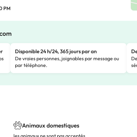
00 PM
.com
er
Disponible 24 h/24, 365 jours par an
De
os
De vraies personnes, joignables par message ou
De
par téléphone.
sé
Animaux domestiques
les animaux ne sont pas acceptés