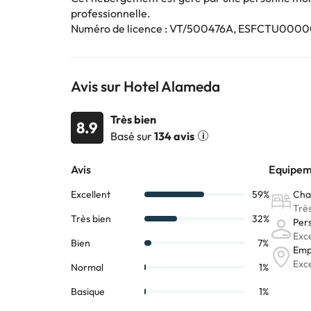
professionnelle.
Réservez maintenant à l'
hôtel Alameda ***
et prof
Numéro de licence : VT/500476A, ESFCT
Avis sur Hotel Alameda
Certains des services indiqués peuvent être payants. 
sont susceptibles d’être modifiées par l’hébergement
Très bien
8.9
Basé sur
134 avis