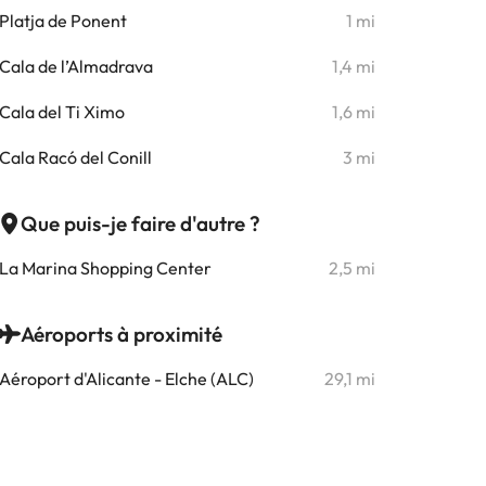
Platja de Ponent
1 mi
Cala de l’Almadrava
1,4 mi
Cala del Ti Ximo
1,6 mi
Cala Racó del Conill
3 mi
Que puis-je faire d'autre ?
La Marina Shopping Center
2,5 mi
Aéroports à proximité
Aéroport d'Alicante - Elche (ALC)
29,1 mi