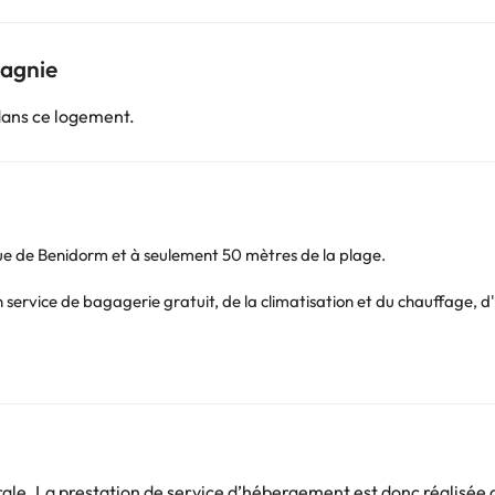
pagnie
dans ce logement.
ique de Benidorm et à seulement 50 mètres de la plage.
n service de bagagerie gratuit, de la climatisation et du chauffage, d
us détendre dans le solarium ou dans le jacuzzi (payant).
ffage, d'une connexion Wi-Fi gratuite, de la télévision, d'un bureau,
, sèche-cheveux et articles de toilette.
 plage de Levante, à 200 mètres du Mirador del Castell et dans la vi
e. La prestation de service d’hébergement est donc réalisée d