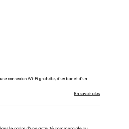
'une connexion Wi-Fi gratuite, d'un bar et d'un
 d'un coffre-fort (payant), d'un mini-bar (payant) et
eille ville où vous trouverez de nombreux magasins,
ans le cadre d’une activité commerciale ou