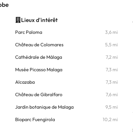
robe
Lieux d'intérêt
i
Parc Paloma
3,6 mi
i
Château de Colomares
5,5 mi
i
Cathédrale de Málaga
7,2 mi
i
Musée Picasso Malaga
7,3 mi
i
Alcazaba
7,3 mi
i
Château de Gibralfaro
7,6 mi
i
Jardin botanique de Malaga
9,5 mi
i
Bioparc Fuengirola
10,2 mi