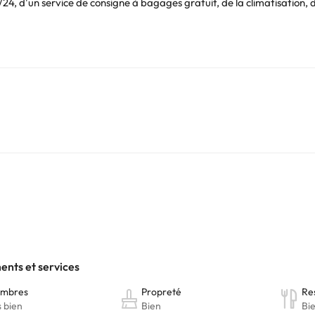
24, d'un service de consigne à bagages gratuit, de la climatisation, 
leil et vous rafraîchir dans la piscine en plein air.
auffage, d'une connexion Wi-Fi gratuite, d'une télévision, d'un télé
 ou baignoire, sèche-cheveux et produits d'accueil. De plus, toutes 
t génial ! La ville de Málaga est à 17 km en voiture de l’hôtel.
du poisson frit ;)
be 4*
et profitez de quelques jours tout près de la plage, à Torremoli
Vous pouvez consulter les tarifs directement auprès de l’établissement
. Si vous avez des questions, contactez-nous.