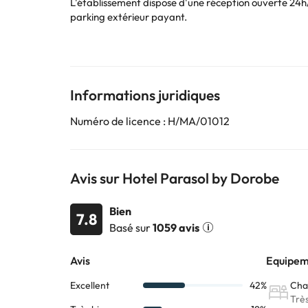
L'établissement dispose d'une réception ouverte 24h/
parking extérieur payant.
Vous pourrez profiter de votre séjour pour prendre le so
Les chambres sont équipées de la climatisation, du ch
d'une salle de bains entièrement équipée avec douche
La Playamar se trouve à un peu plus de 50 mètres, c’es
Nous vous recommandons d’en profiter pour déguster 
Informations juridiques
Réservez dès maintenant à
l’Hôtel Parasol by Doro
Numéro de licence : H/MA/01012
Certains des services indiqués peuvent être payants. 
sont susceptibles d’être modifiées par l’hébergement
Avis sur Hotel Parasol by Dorobe
Bien
7.8
Basé sur
1059 avis