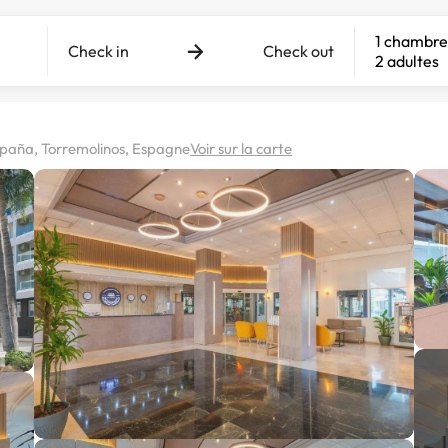
1 chambre
Check in
Check out
2 adultes
España, Torremolinos, Espagne
Voir sur la carte