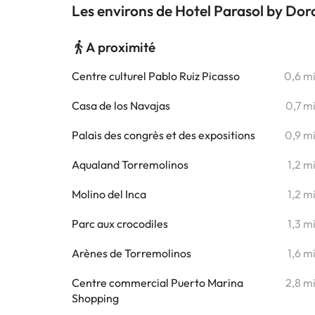
Les environs de Hotel Parasol by Do
A proximité
Centre culturel Pablo Ruiz Picasso
0,6 m
Casa de los Navajas
0,7 m
Palais des congrès et des expositions
0,9 m
Aqualand Torremolinos
1,2 m
Molino del Inca
1,2 m
Parc aux crocodiles
1,3 m
Arènes de Torremolinos
1,6 m
Centre commercial Puerto Marina
2,8 m
Shopping