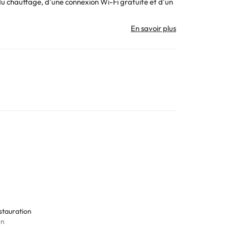
du chauffage, d'une connexion Wi-Fi gratuite et d'un
phone, d'un bureau, d'un coffre-fort (payant) et
les chambres disposent d'un balcon ou d'une terrasse.
nos.
. Toutes les informations figurant sur cette fiche