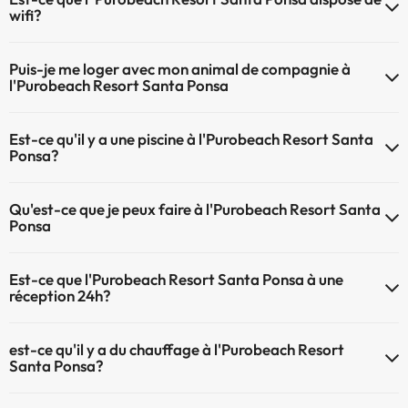
wifi?
Le Purobeach Resort Santa Ponsa dispose du Wifi.
Puis-je me loger avec mon animal de compagnie à
l'Purobeach Resort Santa Ponsa
À l'hôtel Purobeach Resort Santa Ponsa les animaux de compagnie
Est-ce qu'il y a une piscine à l'Purobeach Resort Santa
sont bienvenus (sous demande et de payement à la réception).
Ponsa?
Consultez les conditions.
Oui, l'@@ à une piscine (ce service peut être payant). Ici vous avez
Qu'est-ce que je peux faire à l'Purobeach Resort Santa
plus d'info sur la piscine et d'autres installations.
Ponsa
Piscine extérieure (saison d'été)
Le Purobeach Resort Santa Ponsa propose les activités suivantes
Est-ce que l'Purobeach Resort Santa Ponsa à une
(certaines peuvent être payantes) :
réception 24h?
Service de massages
L'Purobeach Resort Santa Ponsa dispose de récepction 24h
est-ce qu'il y a du chauffage à l'Purobeach Resort
Santa Ponsa?
Oui, l'Purobeach Resort Santa Ponsa dispose de chauffage dans lez