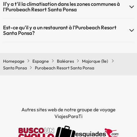
Il'y a t'il la climatisation dans les zones communes à
zones communes
l'Purobeach Resort Santa Ponsa
Oui, il y à la climatisation aux zone communes de l'Purobeach Resort
Est-ce qu'il y a un restaurant à l'Purobeach Resort
Santa Ponsa
Santa Ponsa?
Oui, il y a un restaurant à l'Purobeach Resort Santa Ponsa
Homepage
Espagne
Baléares
Majorque (île)
Santa Ponsa
Purobeach Resort Santa Ponsa
Autres sites web de notre groupe de voyage
ViajesParaTi