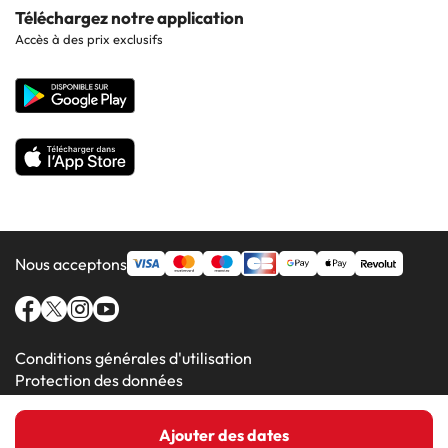
Hôtels à Pollensa
Contactez-nous
Téléchargez notre application
Hôtels en Séville
Accès à des prix exclusifs
Hôtels à Lluchmajor
Site corporate
Hôtels en Valence
Hôtels en Grenade
Nous acceptons
Conditions générales d'utilisation
Protection des données
Politique en matière de cookies
Ajouter des dates
Amimir.com (C) 2016-2026 - Viajes Para Ti S.L.U