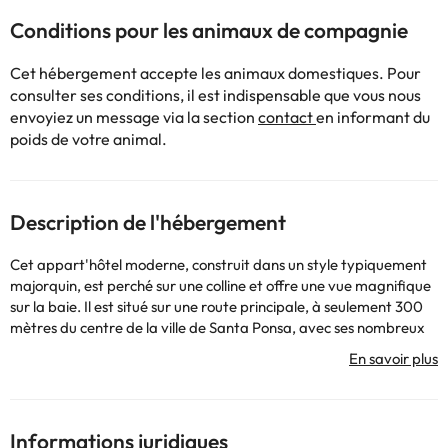
Conditions pour les animaux de compagnie
Cet hébergement accepte les animaux domestiques. Pour
consulter ses conditions, il est indispensable que vous nous
envoyiez un message via la section
contact
en informant du
poids de votre animal.
Description de l'hébergement
Cet appart'hôtel moderne, construit dans un style typiquement
majorquin, est perché sur une colline et offre une vue magnifique
sur la baie. Il est situé sur une route principale, à seulement 300
mètres du centre de la ville de Santa Ponsa, avec ses nombreux
magasins, boutiques, bars, restaurants et discothèques. L'hôtel
se trouve à environ 900 m de la mer et de la plage de sable fin.
Les transports en commun s'arrêtent à environ 50 m. Ceux-ci
fournissent d'excellentes liaisons avec le centre touristique, situé
à environ 5 km. Cet aparthotel a été entièrement rénové et offre
Informations juridiques