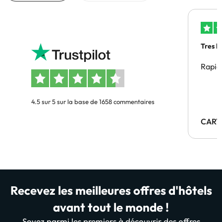
Tres b
Rapid
4.5 sur 5 sur la base de 1658 commentaires
CART
Recevez les meilleures offres d'hôtels
avant tout le monde !
Soyez parmi les premiers à découvrir des offres