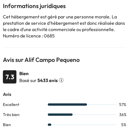
Informations juridiques
Certains des services indiqués peuvent être payants. Vous
pouvez consulter les tarifs directement auprès de
Cet hébergement est géré par une personne morale. La
l’établissement. Toutes les informations figurant sur cette fiche
prestation de service d’hébergement est donc réalisée dans
sont susceptibles d’être modifiées par l’hébergement. Si vous
le cadre d’une activité commerciale ou professionnelle.
avez des questions, contactez-nous.
Numéro de licence : 0685
Avis sur Alif Campo Pequeno
Bien
7.3
Basé sur
5433 avis