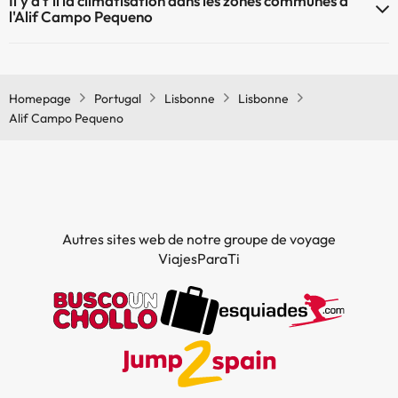
Il'y a t'il la climatisation dans les zones communes à
communes
l'Alif Campo Pequeno
Oui, il y à la climatisation aux zone communes de l'Alif Campo
Pequeno
Homepage
Portugal
Lisbonne
Lisbonne
Alif Campo Pequeno
Autres sites web de notre groupe de voyage
ViajesParaTi