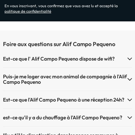
En vous inscrivant, vous confirmez que vous avez lu et accepté la
politique de confidentialité
Foire aux questions sur Alif Campo Pequeno
Est-ce que l' Alif Campo Pequeno dispose de wifi?
Le Alif Campo Pequeno dispose du Wifi.
Puis-je me loger avec mon animal de compagnie à l'Alif
Campo Pequeno
À l'hôtel Alif Campo Pequeno les animaux de compagnie ne sont pas
Est-ce que l'Alif Campo Pequeno à une réception 24h?
admis.
L'Alif Campo Pequeno dispose de récepction 24h
est-ce qu'il y a du chauffage à l'Alif Campo Pequeno?
Oui, l'Alif Campo Pequeno dispose de chauffage dans lez zones