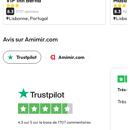
VIP Inn Berna
Masa H
8.3
8.3
5737 opinions
506
Lisbonne, Portugal
Lisbon
Avis sur Amimir.com
Trustpilot
Amimir.com
Très s
Très 
4.5 sur 5 sur la base de 1707 commentaires