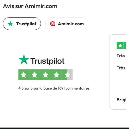
Avis sur Amimir.com
Trustpilot
Amimir.com
Très s
Très 
4.5 sur 5 sur la base de 1691 commentaires
Brigi