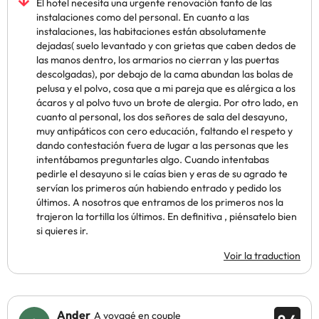
El hotel necesita una urgente renovación tanto de las
instalaciones como del personal. En cuanto a las
instalaciones, las habitaciones están absolutamente
dejadas( suelo levantado y con grietas que caben dedos de
las manos dentro, los armarios no cierran y las puertas
descolgadas), por debajo de la cama abundan las bolas de
pelusa y el polvo, cosa que a mi pareja que es alérgica a los
ácaros y al polvo tuvo un brote de alergia. Por otro lado, en
cuanto al personal, los dos señores de sala del desayuno,
muy antipáticos con cero educación, faltando el respeto y
dando contestación fuera de lugar a las personas que les
intentábamos preguntarles algo. Cuando intentabas
pedirle el desayuno si le caías bien y eras de su agrado te
servían los primeros aún habiendo entrado y pedido los
últimos. A nosotros que entramos de los primeros nos la
trajeron la tortilla los últimos. En definitiva , piénsatelo bien
si quieres ir.
Voir la traduction
Ander
A voyagé en couple