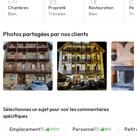
Photos partagées par nos clients
Sélectionnez un sujet pour voir les commentaires
spécifiques
Emplacement
Personnel
Petit
15
13
100%
85%