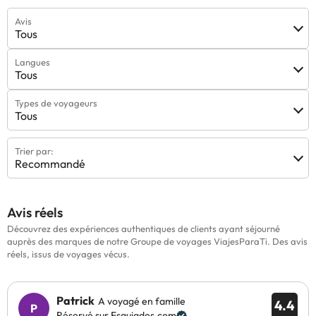
Avis
Tous
Langues
Tous
Types de voyageurs
Tous
Trier par:
Recommandé
Avis réels
Découvrez des expériences authentiques de clients ayant séjourné
auprès des marques de notre Groupe de voyages ViajesParaTi. Des avis
réels, issus de voyages vécus.
Patrick
A voyagé en famille
4.4
Réservé sur Esquiades.com