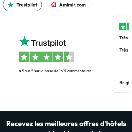
Trustpilot
Amimir.com
Très s
Très 
4.5 sur 5 sur la base de 1691 commentaires
Brigi
Recevez les meilleures offres d'hôtels