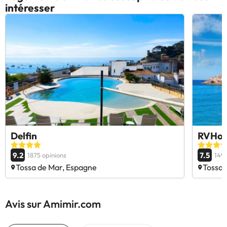
intéresser
Delfin
RVHote
9.2
7.5
1875 opinions
1491
Tossa de Mar, Espagne
Tossa 
Avis sur Amimir.com