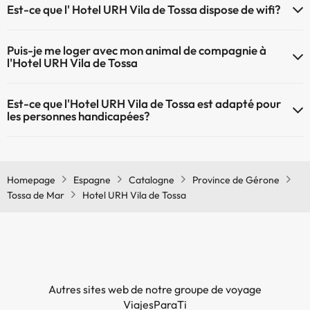
Est-ce que l' Hotel URH Vila de Tossa dispose de wifi?
Le Hotel URH Vila de Tossa dispose du Wifi.
Puis-je me loger avec mon animal de compagnie à
l'Hotel URH Vila de Tossa
À l'hôtel Hotel URH Vila de Tossa les animaux de compagnie ne sont
Est-ce que l'Hotel URH Vila de Tossa est adapté pour
pas admis.
les personnes handicapées?
Oui, Hotel URH Vila de Tossa est adapté aux personnes à mobilité
réduite.
Homepage
Espagne
Catalogne
Province de Gérone
Tossa de Mar
Hotel URH Vila de Tossa
Autres sites web de notre groupe de voyage
ViajesParaTi