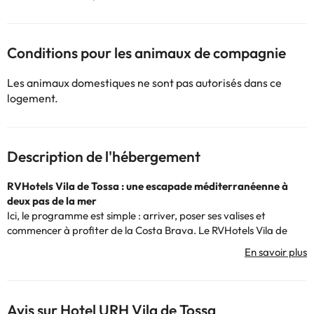
Conditions pour les animaux de compagnie
Les animaux domestiques ne sont pas autorisés dans ce
logement.
Description de l'hébergement
RVHotels Vila de Tossa : une escapade méditerranéenne à
deux pas de la mer
Ici, le programme est simple : arriver, poser ses valises et
commencer à profiter de la Costa Brava. Le RVHotels Vila de
Tossa 4* vous place en plein cœur de Tossa de Mar, à seulement
quelques minutes de la plage. On ne peut pas faire plus pratique.
Ses chambres spacieuses dotées d’un balcon vous invitent à
ralentir le rythme, à laisser entrer la lumière et à vivre cette
escapade qui respire la mer, les ruelles et les après-midis sans
Avis sur Hotel URH Vila de Tossa