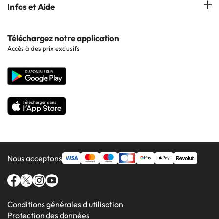
Hôtels à Lloret de Mar
Hôtels à Barcelone
Infos et Aide
Hôtels à Cala d'Or
Hôtels à Sitges
Hôtels en Lisbonne
Hôtels à Pollensa
Contactez-nous
Téléchargez notre application
Hôtels en Séville
Accès à des prix exclusifs
Hôtels à Lluchmajor
Site corporate
Hôtels en Valence
Hôtels en Grenade
Nous acceptons
Conditions générales d'utilisation
Protection des données