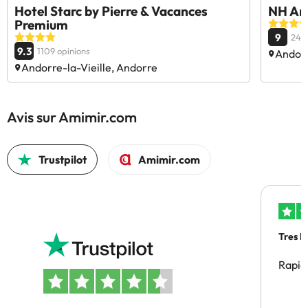
Hotel Starc by Pierre & Vacances
NH And
Premium
9
2439
9.3
1109 opinions
Andorr
Andorre-la-Vieille, Andorre
Avis sur Amimir.com
Trustpilot
Amimir.com
Tres b
Rapid