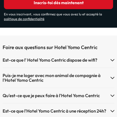
Inscris-toi dès maintenant
En vous inscrivant, vous confirmez que vous avez lu et accepté la
politique de confidentialité
Foire aux questions sur Hotel Yomo Centric
Est-ce que l' Hotel Yomo Centric dispose de wifi?
Le Hotel Yomo Centric dispose du Wifi.
Puis-je me loger avec mon animal de compagnie à
l'Hotel Yomo Centric
À l'hôtel Hotel Yomo Centric les animaux de compagnie ne sont pas
Qu'est-ce que je peux faire à l'Hotel Yomo Centric
admis.
Le Hotel Yomo Centric propose les activités suivantes (certaines
Est-ce que l'Hotel Yomo Centric à une réception 24h?
peuvent être payantes) :