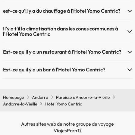
L'Hotel Yomo Centric dispose de récepction 24h
Service de massages
est-ce qu'il y a du chauffage à l'Hotel Yomo Centric?
Oui, l'Hotel Yomo Centric dispose de chauffage dans lez zones
Il'y a t'il la climatisation dans les zones communes à
communes
l'Hotel Yomo Centric
Oui, il y à la climatisation aux zone communes de l'Hotel Yomo
Est-ce qu'il y a un restaurant à l'Hotel Yomo Centric?
Centric
Oui, il y a un restaurant à l'Hotel Yomo Centric
Est-ce qu'il y a un bar à l'Hotel Yomo Centric?
Oui, il y a un bar à l'Hotel Yomo Centric
Homepage
Andorre
Paroisse d'Andorre-la-Vieille
Andorre-la-Vieille
Hotel Yomo Centric
Autres sites web de notre groupe de voyage
ViajesParaTi