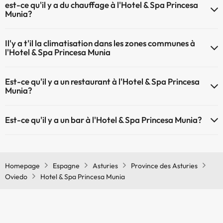
est-ce qu'il y a du chauffage à l'Hotel & Spa Princesa
Munia?
Oui, l'Hotel & Spa Princesa Munia dispose de chauffage dans lez
Il'y a t'il la climatisation dans les zones communes à
zones communes
l'Hotel & Spa Princesa Munia
Oui, il y à la climatisation aux zone communes de l'Hotel & Spa
Est-ce qu'il y a un restaurant à l'Hotel & Spa Princesa
Princesa Munia
Munia?
Oui, il y a un restaurant à l'Hotel & Spa Princesa Munia
Est-ce qu'il y a un bar à l'Hotel & Spa Princesa Munia?
Oui, il y a un bar à l'Hotel & Spa Princesa Munia
Homepage
Espagne
Asturies
Province des Asturies
Oviedo
Hotel & Spa Princesa Munia