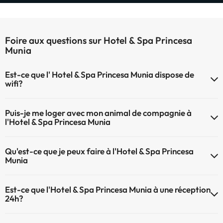
Foire aux questions sur Hotel & Spa Princesa
Munia
Est-ce que l' Hotel & Spa Princesa Munia dispose de
wifi?
Le Hotel & Spa Princesa Munia dispose du Wifi.
Puis-je me loger avec mon animal de compagnie à
l'Hotel & Spa Princesa Munia
À l'hôtel Hotel & Spa Princesa Munia les animaux de compagnie ne
Qu'est-ce que je peux faire à l'Hotel & Spa Princesa
sont pas admis.
Munia
Le Hotel & Spa Princesa Munia propose les activités suivantes
Est-ce que l'Hotel & Spa Princesa Munia à une réception
(certaines peuvent être payantes) :
24h?
Service de massages
L'Hotel & Spa Princesa Munia dispose de récepction 24h