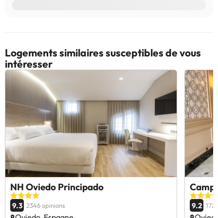
Logements similaires susceptibles de vous
intéresser
NH Oviedo Principado
Camp
9.3
9.2
2346 opinions
1728
Oviedo, Espagne
Ovied