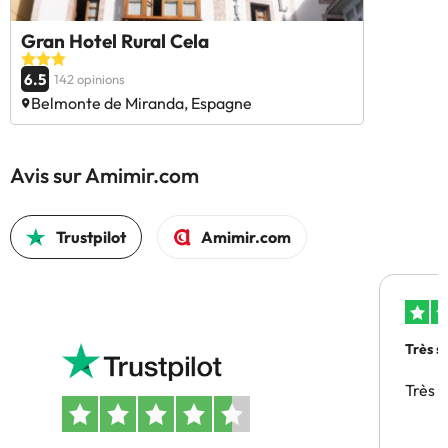
Gran Hotel Rural Cela
6.5
142 opinions
Belmonte de Miranda, Espagne
Avis sur Amimir.com
Trustpilot
Amimir.com
Très s
Très 