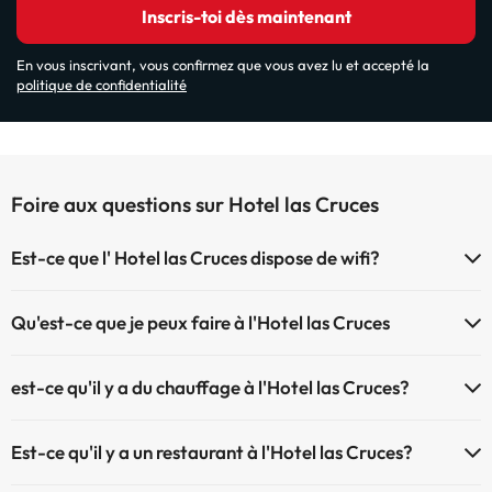
Inscris-toi dès maintenant
En vous inscrivant, vous confirmez que vous avez lu et accepté la
politique de confidentialité
Foire aux questions sur Hotel las Cruces
Est-ce que l' Hotel las Cruces dispose de wifi?
Le Hotel las Cruces dispose du Wifi.
Qu'est-ce que je peux faire à l'Hotel las Cruces
Le Hotel las Cruces propose les activités suivantes (certaines
est-ce qu'il y a du chauffage à l'Hotel las Cruces?
peuvent être payantes) :
Oui, l'Hotel las Cruces dispose de chauffage dans lez zones
Service de massages
Est-ce qu'il y a un restaurant à l'Hotel las Cruces?
communes