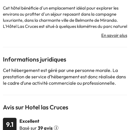
Cet hôtel bénéficie d'un emplacement idéal pour explorer les
environs ou profiter d'un séjour reposant dans la campagne
luxuriante, dans la charmante ville de Belmonte de Miranda.
L'Hôtel Las Cruces est situé à quelques kilomètres du parc naturel
de Somiedo, où vous pourrez profiter d'un large éventail
d'activités de montagne et profiter du magnifique paysage
naturel.
Le logement dispose de vastes espaces publics, service en
chambre et un café où vous pourrez profiter d'une salle de
Informations juridiques
télévision, jeux de société, etc. Toutes les chambres sont
extérieures, lumineuses et équipées de salle de bains, télévision
Cet hébergement est géré par une personne morale. La
par satellite, téléphone, coffre-fort et un coin salon. Toutes
prestation de service d’hébergement est donc réalisée dans
disposent d'une connexion Wi-Fi.
le cadre d’une activité commerciale ou professionnelle.
Certains des services indiqués peuvent être payants. Vous
pouvez consulter les tarifs directement auprès de
Avis sur Hotel las Cruces
l’établissement. Toutes les informations figurant sur cette fiche
sont susceptibles d’être modifiées par l’hébergement. Si vous
avez des questions, contactez-nous.
Excellent
9.1
Basé sur
39 avis