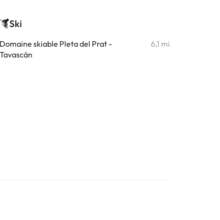
Ski
Domaine skiable Pleta del Prat -
6,1 mi
Tavascán