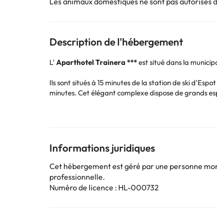
Les animaux domestiques ne sont pas autorisés 
Description de l'hébergement
L'
Aparthotel Trainera ***
est situé dans la municip
Ils sont situés à 15 minutes de la station de ski d'Esp
minutes. Cet élégant complexe dispose de grands esp
restaurant et d'une aire de jeux pour les enfants.
Cet hébergement dispose de chambres standard (sans 
un appartement.
Informations juridiques
En cas de choix d'un appartement, voici les distributio
appartement pour 4 personnes
: Une chambre dou
Cet hébergement est géré par une personne moral
deux enfants de moins de 10 ans ou pour un seul adul
professionnelle.
Dépôt de garantie de 50 € par appartement, en espè
Numéro de licence : HL-000732
Si vous prévoyez d'arriver après minuit, vous devez
via votre bon de voyage.
Paiement direct à la réception de l'hébergement de l