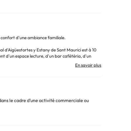
le confort d'une ambiance familiale.
onal d'Aigüestortes y Estany de Sant Maurici est à 10
t d'un espace lecture, d'un bar cafétéria, d'un
rez voir si vous le faites dans une chambre ou dans
isine + salle de bain. (30 m2). Le canapé - lit est pour
ans le cadre d’une activité commerciale ou
risée par écrit.
rrivée. Nous vous fournirons le numéro de téléphone
ros par personne et par nuit. Les séjours de plus de