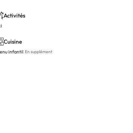
Activités
i
Cuisine
enu infantil
En supplément