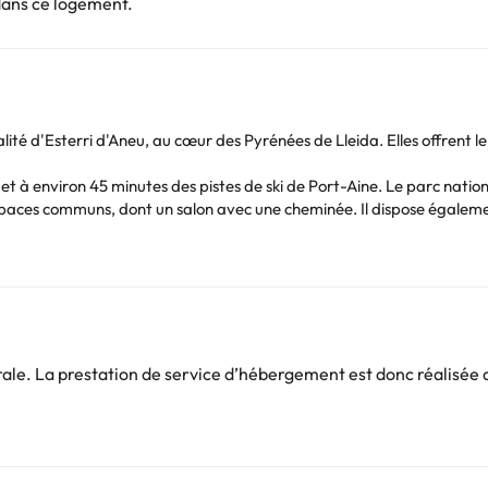
dans ce logement.
alité d'Esterri d'Aneu, au cœur des Pyrénées de Lleida. Elles offrent 
ot et à environ 45 minutes des pistes de ski de Port-Aine. Le parc nati
aces communs, dont un salon avec une cheminée. Il dispose égalemen
cuisine) et d'appartements. Au moment de la réservation, vous pour
ns possibles :
ble avec lits doubles ou un lit double + séjour avec un canapé lit + cu
e. La prestation de service d’hébergement est donc réalisée d
te.
ces ou par carte où la charge pour tout dommage détecté sera auto
 appeler la réception de l'hébergement pour communiquer l'heure d'a
a taxe de séjour catalane (loi 5/2012 du 20 mars). Montant de 0,45 eu