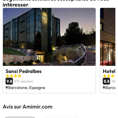
intéresser
Sansi Pedralbes
Hotel 
9.8
8.8
575 opinions
1822
Barcelone, Espagne
Barcel
Avis sur Amimir.com