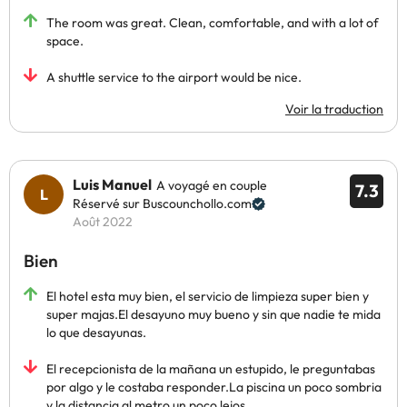
The room was great. Clean, comfortable, and with a lot of
space.
A shuttle service to the airport would be nice.
Voir la traduction
Luis Manuel
A voyagé en couple
7.3
Réservé sur Buscounchollo.com
Août 2022
Bien
El hotel esta muy bien, el servicio de limpieza super bien y
super majas.El desayuno muy bueno y sin que nadie te mida
lo que desayunas.
El recepcionista de la mañana un estupido, le preguntabas
por algo y le costaba responder.La piscina un poco sombria
y la distancia al metro un poco lejos.