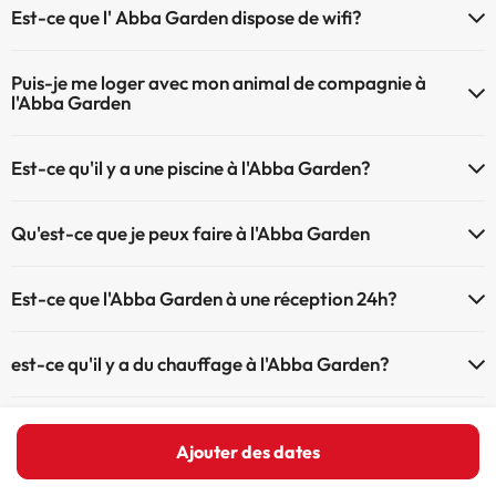
Est-ce que l' Abba Garden dispose de wifi?
Le Abba Garden dispose du Wifi.
Puis-je me loger avec mon animal de compagnie à
l'Abba Garden
À l'hôtel Abba Garden les animaux de compagnie ne sont pas admis.
Est-ce qu'il y a une piscine à l'Abba Garden?
Oui, l'@@ à une piscine (ce service peut être payant). Ici vous avez
Qu'est-ce que je peux faire à l'Abba Garden
plus d'info sur la piscine et d'autres installations.
Le Abba Garden propose les activités suivantes (certaines peuvent
Piscine extérieure (saison d'été)
Est-ce que l'Abba Garden à une réception 24h?
être payantes) :
L'Abba Garden dispose de récepction 24h
Service de massages
est-ce qu'il y a du chauffage à l'Abba Garden?
Oui, l'Abba Garden dispose de chauffage dans lez zones communes
Il'y a t'il la climatisation dans les zones communes à
l'Abba Garden
Ajouter des dates
Oui, il y à la climatisation aux zone communes de l'Abba Garden