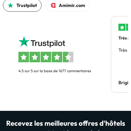
Trustpilot
Amimir.com
Très s
Très 
4.5 sur 5 sur la base de 1677 commentaires
Brigi
Recevez les meilleures offres d'hôtels