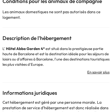
Conditions pour les animaux de compagnie
Les animaux domestiques ne sont pas autorisés dans ce
logement.
Description de l'hébergement
L'
Hôtel Abba Garden 4*
est situé dans la prestigieuse partie
haute de Barcelone et est la destination idéale pour les séjours de
loisirs ou d'affaires à Barcelone, l'une des destinations touristiques
les plus visitées d'Europe.
L'
hébergement
propose une délicieuse cuisine dans son
restaurant Abba Mía, avec des produits locaux et locaux, et
dispose de belles installations extérieures avec une terrasse et 1
500 m2 de jardins, où peuvent se dérouler les meilleurs
événements de la ville. Il dispose également d'une connexion Wi-
Informations juridiques
Fi, d'un parking intérieur (payant), d'une salle de sport, d'un
espace bien-être avec jacuzzi et sauna, d'une piscine extérieure
Cet hébergement est géré par une personne morale. La
(uniquement en saison estivale) et de la climatisation ou du
prestation de service d’hébergement est donc réalisée dans
chauffage (selon la saison).