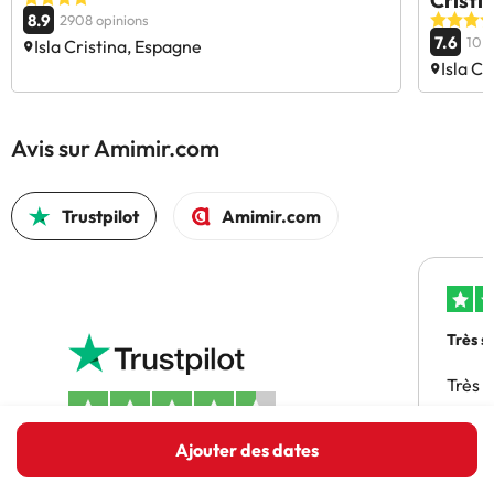
Cristi
8.9
2908 opinions
7.6
10 o
Isla Cristina, Espagne
Isla C
Avis sur Amimir.com
Trustpilot
Amimir.com
Très s
Très 
Ajouter des dates
4.5 sur 5 sur la base de 1707 commentaires