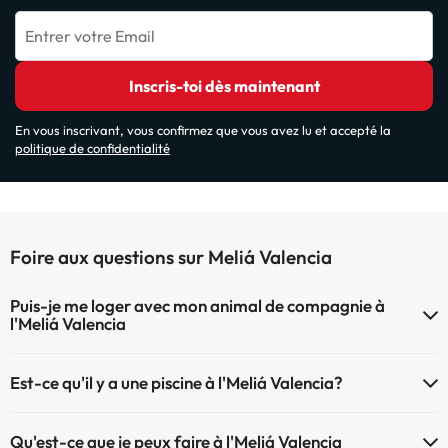
Entrer votre Email
Inscris-toi dès maintenant
En vous inscrivant, vous confirmez que vous avez lu et accepté la
politique de confidentialité
Foire aux questions sur Meliá Valencia
Puis-je me loger avec mon animal de compagnie à
l'Meliá Valencia
À l'hôtel Meliá Valencia les animaux de compagnie sont bienvenus
Est-ce qu'il y a une piscine à l'Meliá Valencia?
(sous demande et de payement à la réception). Consultez les
conditions.
Oui, l'@@ à une piscine (ce service peut être payant). Ici vous avez
Qu'est-ce que je peux faire à l'Meliá Valencia
plus d'info sur la piscine et d'autres installations.