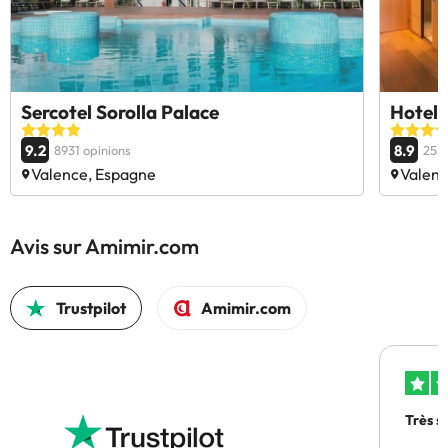
Sercotel Sorolla Palace
Hotel 
9.2
8.9
8931 opinions
2553
Valence, Espagne
Valenc
Avis sur Amimir.com
Trustpilot
Amimir.com
Très s