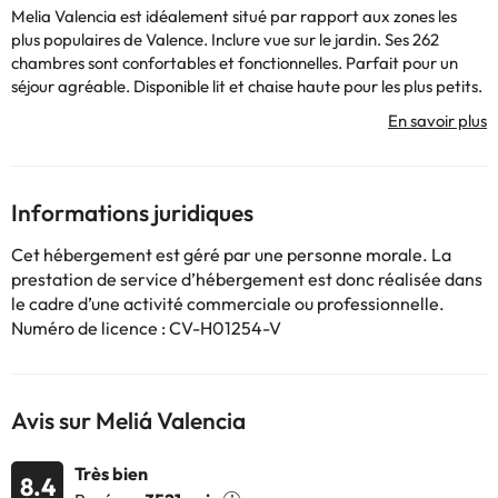
Melia Valencia est idéalement situé par rapport aux zones les
plus populaires de Valence. Inclure vue sur le jardin. Ses 262
chambres sont confortables et fonctionnelles. Parfait pour un
séjour agréable. Disponible lit et chaise haute pour les plus petits.
Parmi les installations de l'hôtel dispose de la climatisation.
Certains des services indiqués peuvent être payants. Vous
pouvez consulter les tarifs directement auprès de
Informations juridiques
l’établissement. Toutes les informations figurant sur cette fiche
sont susceptibles d’être modifiées par l’hébergement. Si vous
Cet hébergement est géré par une personne morale. La
avez des questions, contactez-nous.
prestation de service d’hébergement est donc réalisée dans
le cadre d’une activité commerciale ou professionnelle.
Numéro de licence : CV-H01254-V
Avis sur Meliá Valencia
Très bien
8.4