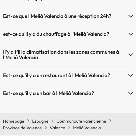
Le Meliá Valencia propose les activités suivantes (certaines peuvent
Piscine extérieure (saison d'été)
Est-ce que l'Meliá Valencia à une réception 24h?
être payantes) :
Piscine extérieure (toute la saison)
L'Meliá Valencia dispose de récepction 24h
Service de massages
est-ce qu'il y a du chauffage à l'Meliá Valencia?
Oui, l'Meliá Valencia dispose de chauffage dans lez zones communes
Il'y a t'il la climatisation dans les zones communes à
l'Meliá Valencia
Oui, il y à la climatisation aux zone communes de l'Meliá Valencia
Est-ce qu'il y a un restaurant à l'Meliá Valencia?
Oui, il y a un restaurant à l'Meliá Valencia
Est-ce qu'il y a un bar à l'Meliá Valencia?
Oui, il y a un bar à l'Meliá Valencia
Homepage
Espagne
Communauté valencienne
Province de Valence
Valence
Meliá Valencia