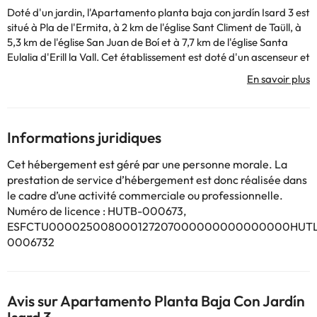
Doté d'un jardin, l'Apartamento planta baja con jardín Isard 3 est
situé à Pla de l'Ermita, à 2 km de l'église Sant Climent de Taüll, à
5,3 km de l'église San Juan de Boí et à 7,7 km de l'église Santa
Eulalia d'Erill la Vall. Cet établissement est doté d'un ascenseur et
d'une aire de pique-nique. Cet établissement non-fumeurs se
trouve à 1,6 km de l'église Santa María de Taüll. Offrant une vue
sur le jardin, cet appartement comprend une terrasse, une
chambre, un salon, une télévision à écran plat, une cuisine
équipée avec un micro-ondes et un grille-pain, ainsi qu'une salle
Informations juridiques
de bains pourvue d'un bidet. Les serviettes et le linge de lit sont
fournis. Vous séjournerez à 11 km de l'église Sant Feliu de Barruera
Cet hébergement est géré par une personne morale. La
et à 14 km de l'église de la Nativité de Durro. L'aéroport de
prestation de service d’hébergement est donc réalisée dans
Lleida-Alguaire, le plus proche, est implanté à 133 km.
le cadre d’une activité commerciale ou professionnelle.
Les enterrements de vie de célibataire et autres fêtes de ce type
Numéro de licence : HUTB-000673,
sont interdits dans cet établissement.
ESFCTU000025008000127207000000000000000HUTL
0006732
Certains des services indiqués peuvent être payants. Vous
pouvez consulter les tarifs directement auprès de
l’établissement. Toutes les informations figurant sur cette fiche
Avis sur Apartamento Planta Baja Con Jardín
sont susceptibles d’être modifiées par l’hébergement. Si vous
avez des questions, contactez-nous.