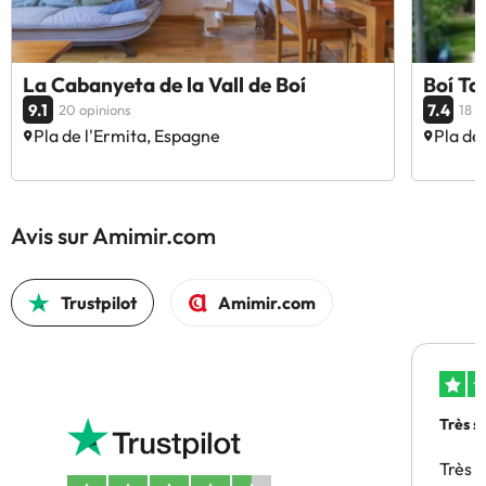
La Cabanyeta de la Vall de Boí
Boí Ta
9.1
7.4
20 opinions
18 o
Pla de l'Ermita, Espagne
Pla de
Avis sur Amimir.com
Trustpilot
Amimir.com
Très s
Très 