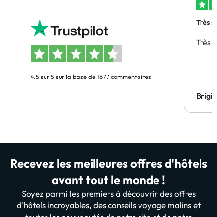
Très s
Très 
4.5 sur 5 sur la base de 1677 commentaires
Brigi
Recevez les meilleures offres d'hôtels
avant tout le monde !
Soyez parmi les premiers à découvrir des offres
d’hôtels incroyables, des conseils voyage malins et
toutes les nouveautés de notre site et de notre