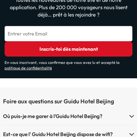
application. Plus de 200 000 voyageurs nous lisent
déjà… prêt à les rejoindre ?
Entrer votre Email
Inscris-toi dès maintenant
En vous inscrivant, vous confirmez que vous avez lu et accepté la
politique de confidentialité
Foire aux questions sur Guidu Hotel Beijing
Où puis-je me garer à l'Guidu Hotel Beijing?
Si vous vous logez à l'hôtel Guidu Hotel Beijing vous avez ces options
Est-ce que l' Guidu Hotel Beijing dispose de wifi?
pour vous garer (sous disponibilité?