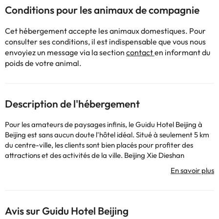
Conditions pour les animaux de compagnie
Cet hébergement accepte les animaux domestiques. Pour
consulter ses conditions, il est indispensable que vous nous
envoyiez un message via la section
contact
en informant du
poids de votre animal.
Description de l'hébergement
Pour les amateurs de paysages infinis, le Guidu Hotel Beijing à
Beijing est sans aucun doute l'hôtel idéal. Situé à seulement 5 km
du centre-ville, les clients sont bien placés pour profiter des
attractions et des activités de la ville. Beijing Xie Dieshan
Ancestral Hall, Landa Youxian Cattle and Sheep Butcher Shop,
Dazhong Electric Equipment Niujie ne sont que quelques-uns des
services de loisirs offerts par cet endroit. Le Guidu Hotel Beijing
propose un service impeccable et tous les équipements essentiels
pour satisfaire les voyageurs. Les clients de l'hôtel peuvent
Avis sur Guidu Hotel Beijing
profiter de toutes les installations, telles que service en chambre