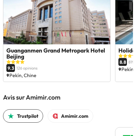
Guanganmen Grand Metropark Hotel
Holida
Beijing
8.8
819 
9.3
126 opinions
Pekín,
Pekín, Chine
Avis sur Amimir.com
Trustpilot
Amimir.com