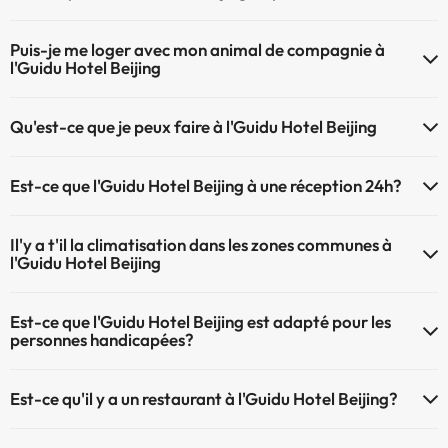
L'Guidu Hotel Beijing ofrece wifi de payement
Parking intérieur de payement
Puis-je me loger avec mon animal de compagnie à
L'Guidu Hotel Beijing dispose d'internet corner
Parking extérieur de payement
l'Guidu Hotel Beijing
À l'hôtel Guidu Hotel Beijing les animaux de compagnie sont
Qu'est-ce que je peux faire à l'Guidu Hotel Beijing
bienvenus (sous demande et de payement à la réception). Consultez
les conditions.
Le Guidu Hotel Beijing propose les activités suivantes (certaines
Est-ce que l'Guidu Hotel Beijing à une réception 24h?
peuvent être payantes) :
L'Guidu Hotel Beijing dispose de récepction 24h
Spa de payement
Il'y a t'il la climatisation dans les zones communes à
Service de massages
l'Guidu Hotel Beijing
Oui, il y à la climatisation aux zone communes de l'Guidu Hotel Beijing
Est-ce que l'Guidu Hotel Beijing est adapté pour les
personnes handicapées?
Oui, Guidu Hotel Beijing est adapté aux personnes à mobilité réduite.
Est-ce qu'il y a un restaurant à l'Guidu Hotel Beijing?
Oui, il y a un restaurant à l'Guidu Hotel Beijing