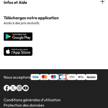
Infos et Aide
Hôtels à Cala d'Or
Hôtels à Sitges
Hôtels en Lisbonne
Hôtels à Pollensa
Contactez-nous
Téléchargez notre application
Hôtels en Séville
Accès à des prix exclusifs
Hôtels à Lluchmajor
Site corporate
Hôtels en Valence
Hôtels en Grenade
Nous acceptons
Conditions générales d'utilisation
Protection des données