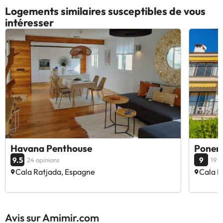
Logements similaires susceptibles de vous
intéresser
Havana Penthouse
Ponent
9.5
9
24 opinions
19 o
Cala Ratjada, Espagne
Cala R
Avis sur Amimir.com