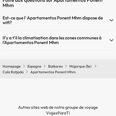
Foire aux questions sur Apartamentos Ponent
Mhm
Est-ce que l' Apartamentos Ponent Mhm dispose de
wifi?
Le Apartamentos Ponent Mhm dispose du Wifi.
Il'y a t'il la climatisation dans les zones communes à
l'Apartamentos Ponent Mhm
Oui, il y à la climatisation aux zone communes de l'Apartamentos
Ponent Mhm
Homepage
Espagne
Baléares
Majorque (île)
Cala Ratjada
Apartamentos Ponent Mhm
Autres sites web de notre groupe de voyage
ViajesParaTi