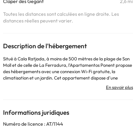
Claper des Gegant
2,6 mi
Toutes les distances sont calculées en ligne droite. Les
distances réelles peuvent varier.
Description de l'hébergement
Situé à Cala Ratjada, à moins de 500 mètres de la plage de Son
Moll et de celle de La Ferradura, l'Apartamentos Ponent propose
des hébergements avec une connexion Wi-Fi gratuite, la
climatisation et un jardin. Cet appartement dispose d'une
terrasse. Cet appartement comprend 2 chambres, une télévision
par satellite, une cuisine équipée avec un lave-vaisselle et un
micro-ondes, ainsi qu'une salle de bains pourvue d'une douche.
Vous séjournerez à 1,4 km de la plage de Cala Agulla et à 1,7 km
de celle de Cala Gat. L'aéroport de Palma de Majorque, le plus
Informations juridiques
proche, est implanté à 78 km.
Veuillez informer l'établissement à l'avance de l'heure à laquelle
Numéro de licence : AT/1144
vous prévoyez d'arriver. Vous pouvez indiquer cette information
dans la rubrique « Demandes spéciales » lors de la réservation ou