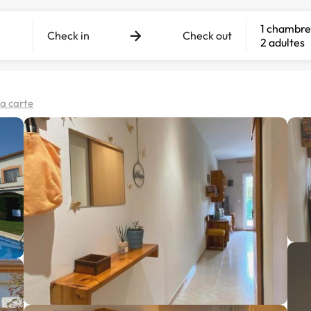
1 chambre
Check in
Check out
2 adultes
la carte