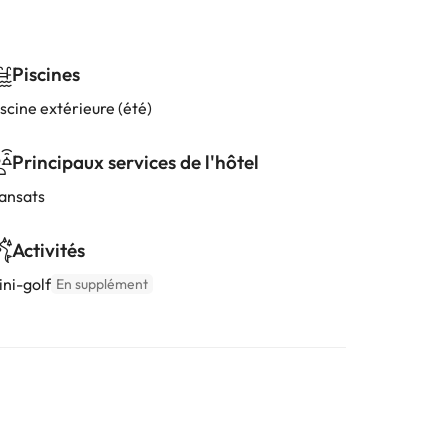
Piscines
scine extérieure (été)
Principaux services de l'hôtel
ransats
Activités
ini-golf
En supplément