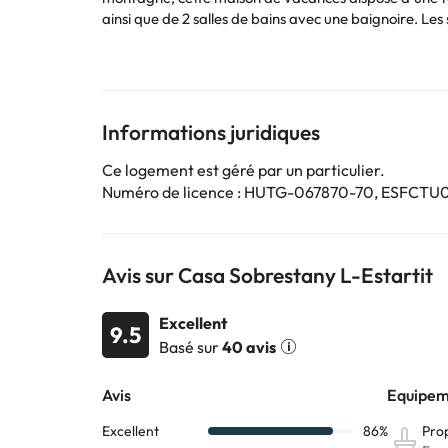
ainsi que de 2 salles de bains avec une baignoire. Les serviettes e
réserve marine des îles Medes et à 39 km de la gare
The swimming-pool is shared with other apartments.Le
l'établissement à l'avance de l'heure à laquelle vous prévoyez d'arriver. Vous pouvez indiquer cette information dans la rubrique « Demandes spéciales » lors de la réservation
ou contacter directement l'établissement. Ses coordo
de crédit lors de l'enregistrement. Veuillez noter que
Informations juridiques
supplémentaires. Hébergement géré par un particul
Ce logement est géré par un particulier.
Numéro de licence : HUTG-067870-70, ES
Certains des services indiqués peuvent être payants. 
sont susceptibles d’être modifiées par l’hébergement
Avis sur Casa Sobrestany L-Estartit
Excellent
9.5
Basé sur
40 avis