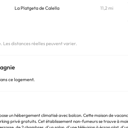
i
La Platgeta de Calella
11,2 mi
e. Les distances réelles peuvent varier.
pagnie
dans ce logement.
ropose un hébergement climatisé avec balcon. Cette maison de vacances
vé gratuits. Cet établissement non-fumeurs se trouve à moins de 1 km de L'estar
asse, de 2 chambres, d'un salon, d'une télévision à écran plat, d'une