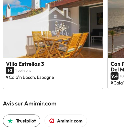
Villa Estrellas 3
Can Pe
Del M
10
1 opinions
9.4
10 o
Cala'n Bosch, Espagne
Cala'n
Avis sur Amimir.com
Trustpilot
Amimir.com