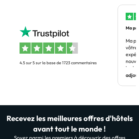
Ma pre
Ma pr
vôtre 
expér
nouve
4.5 sur 5 sur la base de 1723 commentaires
budge
adjou
Recevez les meilleures offres d'hôtels
avant tout le monde !
Soyez parmi les premiers à découvrir des offres