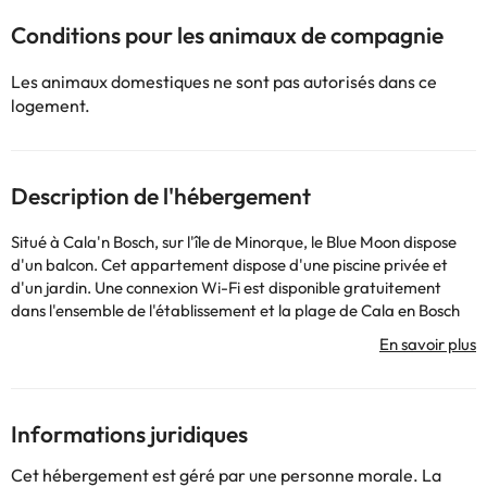
Conditions pour les animaux de compagnie
Les animaux domestiques ne sont pas autorisés dans ce
logement.
Description de l'hébergement
Situé à Cala'n Bosch, sur l'île de Minorque, le Blue Moon dispose
d'un balcon. Cet appartement dispose d'une piscine privée et
d'un jardin. Une connexion Wi-Fi est disponible gratuitement
dans l'ensemble de l'établissement et la plage de Cala en Bosch
se trouve à 1,7 km. Cet appartement comprend 2 chambres, un
lave-linge ainsi qu'une cuisine entièrement équipée avec un lave-
vaisselle et un micro-ondes. Sa salle de bains est pourvue d'un
sèche-cheveux et d'articles de toilette gratuits. Il dispose
également d'une télévision. Pour plus d'intimité, l'hébergement
Informations juridiques
dispose d'une entrée privée. Le Blue Moon se trouve à 2,6 km de
la plage de Son Xoriguer et à 37 km du mont Toro. L'aéroport de
Cet hébergement est géré par une personne morale. La