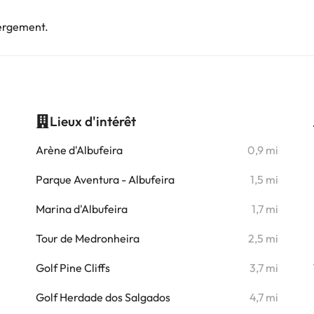
bergement.
Lieux d'intérêt
i
Arène d'Albufeira
0,9 mi
i
Parque Aventura - Albufeira
1,5 mi
i
Marina d'Albufeira
1,7 mi
i
Tour de Medronheira
2,5 mi
i
Golf Pine Cliffs
3,7 mi
i
Golf Herdade dos Salgados
4,7 mi