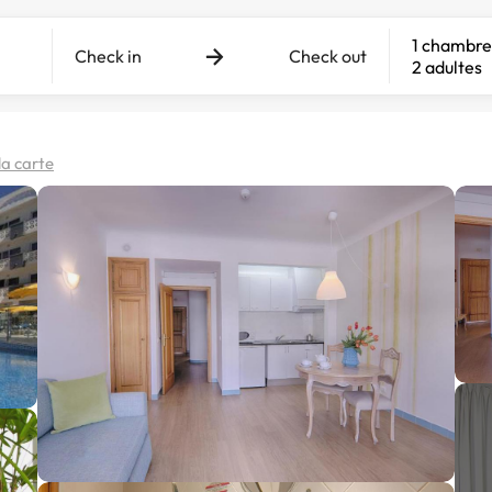
1 chambre
Check in
Check out
2 adultes
 la carte