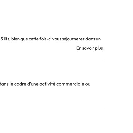
lits, bien que cette fois-ci vous séjournerez dans un
he ou baignoire, des équipements et un sèche-cheveux.
ouverez un grand choix de plats.
et bronzer.
. Toutes les informations figurant sur cette fiche
ans le cadre d’une activité commerciale ou