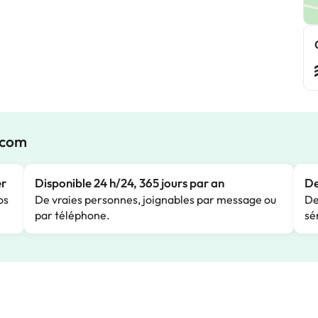
.com
er
Disponible 24 h/24, 365 jours par an
De
os
De vraies personnes, joignables par message ou
De
par téléphone.
sé