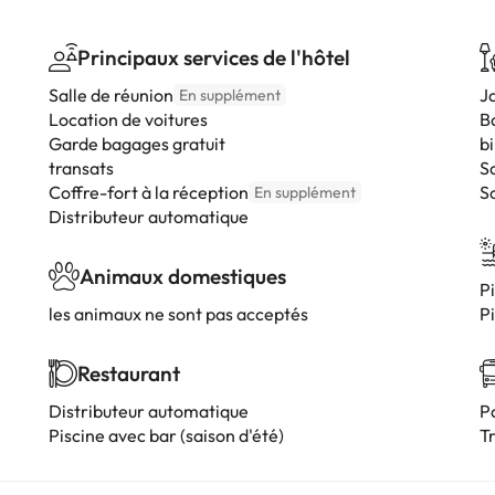
Principaux services de l'hôtel
Salle de réunion
J
En supplément
Location de voitures
B
Garde bagages gratuit
bi
transats
S
Coffre-fort à la réception
S
En supplément
Distributeur automatique
Animaux domestiques
Pi
les animaux ne sont pas acceptés
Pi
Restaurant
Distributeur automatique
P
Piscine avec bar (saison d'été)
T