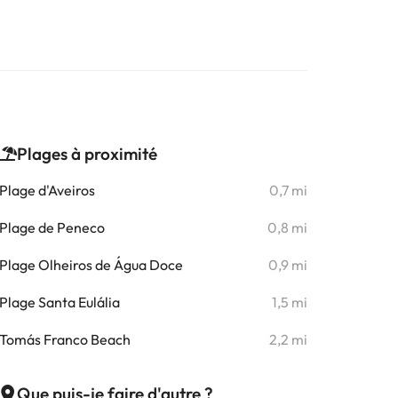
Plages à proximité
Plage d'Aveiros
0,7 mi
Plage de Peneco
0,8 mi
Plage Olheiros de Água Doce
0,9 mi
Plage Santa Eulália
1,5 mi
Tomás Franco Beach
2,2 mi
Que puis-je faire d'autre ?