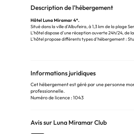
Description de l'hébergement
Hôtel Luna Miramar 4*.
Situé dans la ville d'Albufeira, à 1,3 km de la plage 
L'hôtel dispose d'une réception ouverte 24h/24, de la 
L'hôtel propose différents types d'hébergement : Stud
studio
.
Vous y trouverez : un ou deux lits principaux,
Pendant votre séjour, vous pourrez prendre le petit d
Pour vous rafraîchir, l'hôtel dispose d'une piscine e
Réservez dès maintenant à l'
hôtel Luna Miramar 4
Informations juridiques
Certains des services indiqués peuvent être payants. 
Cet hébergement est géré par une personne moral
sont susceptibles d’être modifiées par l’hébergement
professionnelle.
Numéro de licence : 1043
Avis sur Luna Miramar Club