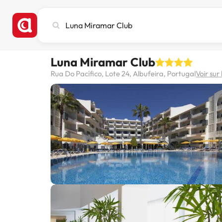
Recherchez
une
ville,
un
Luna Miramar Club
hôtel
ou
Rua Do Pacífico, Lote 24, Albufeira, Portugal
Voir sur
une
destination