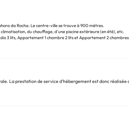
Senhora da Rocha. Le centre-ville se trouve à 900 mètres.
climatisation, du chauffage, d'une piscine extérieure (en été), etc.
io 3 lits, Appartement 1 chambre 2 lits et Appartement 2 chambres 5 
 un canapé-lit, un petit coin cuisine, et une salle de bains avec douc
éjeuner, le déjeuner et le dîner dans un restaurant buffet où vous tr
xtérieure avec des chaises longues et des parasols pour vous détendre 
*
pour découvrir Albufeira au meilleur prix.
Vous pouvez consulter les tarifs directement auprès de l’établissement
e. La prestation de service d’hébergement est donc réalisée d
. Si vous avez des questions, contactez-nous.