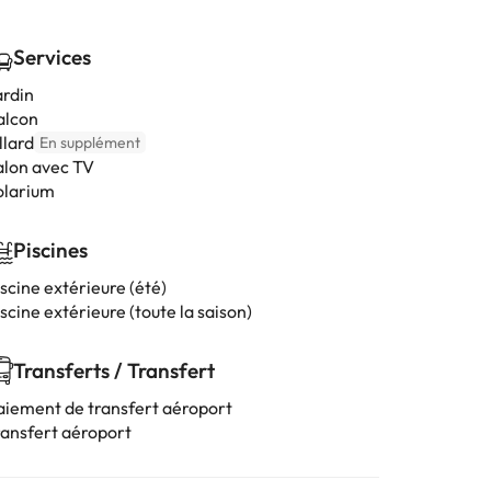
Services
ardin
alcon
llard
En supplément
alon avec TV
olarium
Piscines
scine extérieure (été)
scine extérieure (toute la saison)
Transferts / Transfert
aiement de transfert aéroport
ransfert aéroport