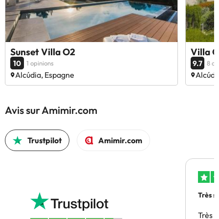
Sunset Villa O2
Villa 
10
9.7
1 opinions
8 op
Alcúdia, Espagne
Alcúdi
Avis sur Amimir.com
Trustpilot
Amimir.com
Très s
Très 