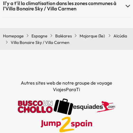
Il'y a t'il la climatisation dans les zones communes à
ne sont pas admis.
l'Villa Bonaire Sky / Villa Carmen
Oui, il y à la climatisation aux zone communes de l'Villa Bonaire Sky /
Villa Carmen
Homepage
Espagne
Baléares
Majorque (île)
Alcúdia
Villa Bonaire Sky / Villa Carmen
Autres sites web de notre groupe de voyage
ViajesParaTi