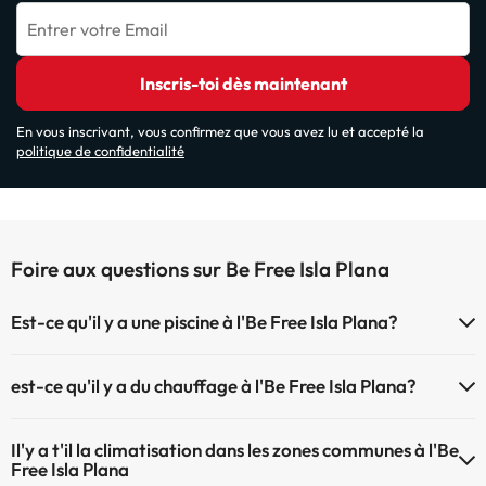
Entrer votre Email
Inscris-toi dès maintenant
En vous inscrivant, vous confirmez que vous avez lu et accepté la
politique de confidentialité
Foire aux questions sur Be Free Isla Plana
Est-ce qu'il y a une piscine à l'Be Free Isla Plana?
Oui, l'@@ à une piscine (ce service peut être payant). Ici vous avez
est-ce qu'il y a du chauffage à l'Be Free Isla Plana?
plus d'info sur la piscine et d'autres installations.
Oui, l'Be Free Isla Plana dispose de chauffage dans lez zones
Piscine extérieure (saison d'été)
Il'y a t'il la climatisation dans les zones communes à l'Be
communes
Free Isla Plana