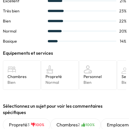
À prendre en compte:
En
cas de voyage de 4 adultes + 2 enfants dans le même
appartement, il y aura 2 personnes qui partageront un canapé-
lit de 1,20 m.
Ménage non inclus jusqu'à la 7ème nuit. Il n'y a pas de
possibilité de payer un supplément pour le faire avant.
À votre arrivée, un ensemble de serviettes et de draps vous
sera livré.
Une caution de 100 € par appartement doit être déposée
avec une carte bancaire, qui sera restituée au départ s'il n'y a
pas de dommages dans les appartements.
Le ménage de fin de séjour est inclus, le jour du départ.
Certains des services indiqués peuvent être payants. Vous
pouvez consulter les tarifs directement auprès de
l’établissement. Toutes les informations figurant sur cette fiche
sont susceptibles d’être modifiées par l’hébergement. Si vous
Sélectionnez un sujet pour voir les commentaires
avez des questions, contactez-nous.
spécifiques
Propreté
Chambres
Emplacem
3
2
100%
100%