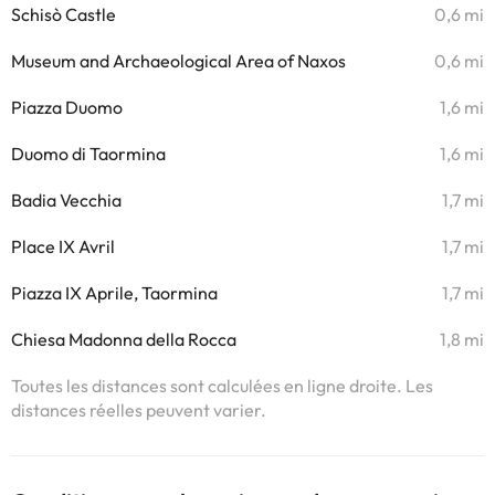
Schisò Castle
0,6 mi
Museum and Archaeological Area of Naxos
0,6 mi
Piazza Duomo
1,6 mi
Duomo di Taormina
1,6 mi
Badia Vecchia
1,7 mi
Place IX Avril
1,7 mi
Piazza IX Aprile, Taormina
1,7 mi
Chiesa Madonna della Rocca
1,8 mi
Toutes les distances sont calculées en ligne droite. Les
distances réelles peuvent varier.