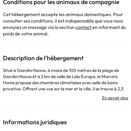
Conditions pour les animaux de compagnie
Cet hébergement accepte les animaux domestiques. Pour
consulter ses conditions, il est indispensable que vous nous
envoyiez un message via la section
contact
en informant du
poids de votre animal.
Description de l'hébergement
Situé à Giardini Naxos, à moins de 100 mètres de la plage de
Giardini Naxos et à 2 km de celle de Lido Europa, le Marvin's
Home propose des chambres climatisées avec salle de bains
privative. Offrant une vue sur la mer et la ville, il se trouve à 2,3
km de la plage de Lido Da Angelo. Il propose des chambres
familiales et une aire de jeux pour enfants. Les logements
comprennent une armoire et une télévision à écran plat. Leur
salle de bains privative est pourvue d'un bidet et d'un sèche-
cheveux. Les logements sont équipés du chauffage. Une
Informations juridiques
supérette est disponible sur place. Vous séjournerez à 5,1 km