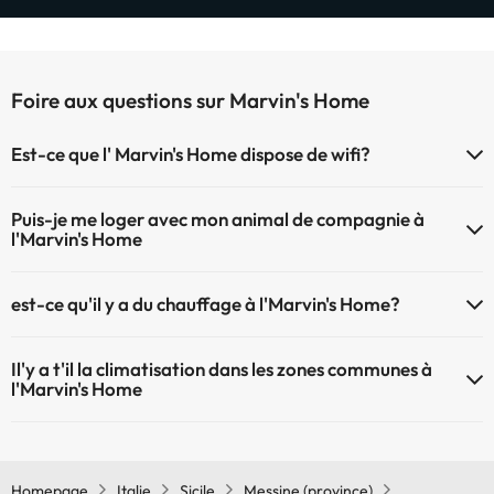
Foire aux questions sur Marvin's Home
Est-ce que l' Marvin's Home dispose de wifi?
Le Marvin's Home dispose du Wifi.
Puis-je me loger avec mon animal de compagnie à
l'Marvin's Home
À l'hôtel Marvin's Home les animaux de compagnie sont bienvenus
est-ce qu'il y a du chauffage à l'Marvin's Home?
(sous demande et de payement à la réception). Consultez les
conditions.
Oui, l'Marvin's Home dispose de chauffage dans lez zones communes
Il'y a t'il la climatisation dans les zones communes à
l'Marvin's Home
Oui, il y à la climatisation aux zone communes de l'Marvin's Home
Homepage
Italie
Sicile
Messine (province)