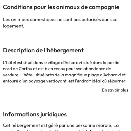
Conditions pour les animaux de compagnie
Les animaux domestiques ne sont pas autorisés dans ce
logement.
Description de l'hébergement
L'hôtel est situé dans le village d'Acharavi situé dans la partie
nord de Corfou et est bien connu pour son abondance de
verdure. L'hôtel, situé près de la magnifique plage d'Acharavi et
entouré d'un paysage verdoyant, est l'endroit idéal où séjourner
pour les clients soucieux de tranquillité, de luxe et d'authenticité.
La propriété de l'hôtel comprend l'unité principale de l'hôtel ainsi
que quatre autres groupes indépendants de bâtiments I, y
compris des studios et des appartements. Depuis les vérandas ou
balcons privés de la partie avant de l'hôtel, il peut être
Informations juridiques
surplombé la mer et de la partie arrière ont une vue sur la
montagne pleine de verdure.
Cet hébergement est géré par une personne morale. La