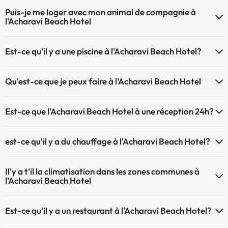
Le Acharavi Beach Hotel dispose du Wifi.
Puis-je me loger avec mon animal de compagnie à
l'Acharavi Beach Hotel
À l'hôtel Acharavi Beach Hotel les animaux de compagnie ne sont
Est-ce qu'il y a une piscine à l'Acharavi Beach Hotel?
pas admis.
Oui, l'@@ à une piscine (ce service peut être payant). Ici vous avez
Qu'est-ce que je peux faire à l'Acharavi Beach Hotel
plus d'info sur la piscine et d'autres installations.
Le Acharavi Beach Hotel propose les activités suivantes (certaines
Piscine extérieure (saison d'été)
Est-ce que l'Acharavi Beach Hotel à une réception 24h?
peuvent être payantes) :
L'Acharavi Beach Hotel dispose de récepction 24h
Service de massages
est-ce qu'il y a du chauffage à l'Acharavi Beach Hotel?
Oui, l'Acharavi Beach Hotel dispose de chauffage dans lez zones
Il'y a t'il la climatisation dans les zones communes à
communes
l'Acharavi Beach Hotel
Oui, il y à la climatisation aux zone communes de l'Acharavi Beach
Est-ce qu'il y a un restaurant à l'Acharavi Beach Hotel?
Hotel