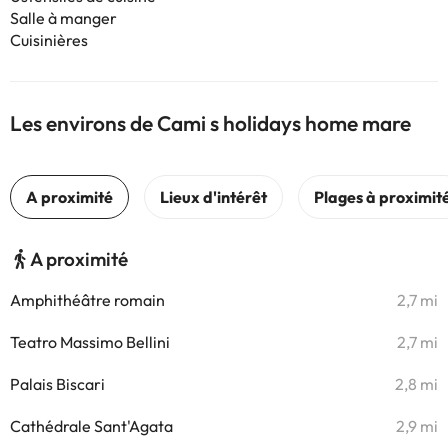
Salle à manger
Cuisinières
Les environs de Cami s holidays home mare
A proximité
Amphithéâtre romain
2,7 mi
Teatro Massimo Bellini
2,7 mi
Palais Biscari
2,8 mi
Cathédrale Sant'Agata
2,9 mi