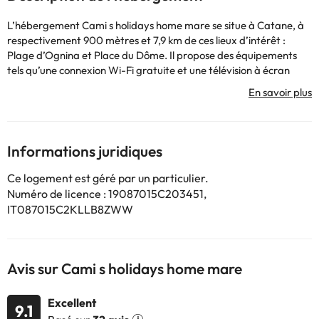
L’hébergement Cami s holidays home mare se situe à Catane, à
respectivement 900 mètres et 7,9 km de ces lieux d’intérêt :
Plage d’Ognina et Place du Dôme. Il propose des équipements
tels qu’une connexion Wi-Fi gratuite et une télévision à écran
plat. Cette maison de vacances est à respectivement 5,7 km et 6
km de : Centre des expositions le Ciminiere et Gare centrale de
Catane. Cette maison de vacances avec climatisation se
compose de 1 chambre, d'un salon, d'une cuisine entièrement
équipée avec un réfrigérateur et une machine à café, ainsi que
Informations juridiques
de 1 salle de bains avec un bidet et une douche. Des serviettes et
du linge de lit sont à disposition. Vous séjournerez à
Ce logement est géré par un particulier.
respectivement 6,1 km et 6,3 km de ces lieux d’intérêt : Jardin
Numéro de licence : 19087015C203451,
Bellini et Stadio Angelo Massimino. L’établissement se situe à 12
IT087015C2KLLB8ZWW
km de l’aéroport le plus proche (Aéroport de Catane-
Fontanarossa) et propose un service de navette aéroport
payant.
Les enterrements de vie de célibataire et autres fêtes de ce type
Avis sur Cami s holidays home mare
sont interdits dans cet établissement. Hébergement géré par un
particulier
Excellent
9.1