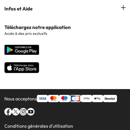
Hôtels à Lloret de Mar
Hôtels à Barcelone
Infos et Aide
Hôtels à Cala d'Or
Hôtels à Sitges
Hôtels en Lisbonne
Hôtels à Pollensa
Contactez-nous
Téléchargez notre application
Hôtels en Séville
Accès à des prix exclusifs
Hôtels à Lluchmajor
Site corporate
Hôtels en Valence
Hôtels en Grenade
Nous acceptons
Conditions générales d'utilisation