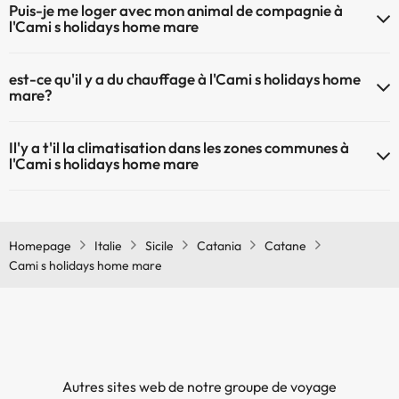
Puis-je me loger avec mon animal de compagnie à
l'Cami s holidays home mare
À l'hôtel Cami s holidays home mare les animaux de compagnie ne
est-ce qu'il y a du chauffage à l'Cami s holidays home
sont pas admis.
mare?
Oui, l'Cami s holidays home mare dispose de chauffage dans lez
Il'y a t'il la climatisation dans les zones communes à
zones communes
l'Cami s holidays home mare
Oui, il y à la climatisation aux zone communes de l'Cami s holidays
home mare
Homepage
Italie
Sicile
Catania
Catane
Cami s holidays home mare
Autres sites web de notre groupe de voyage