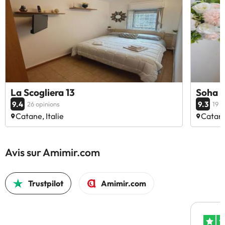
La Scogliera 13
Soha 
9.4
9.3
26 opinions
19 o
Catane, Italie
Catane
Avis sur Amimir.com
Trustpilot
Amimir.com