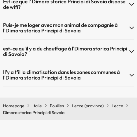
Est-ce que l' Dimora storica Principi di Savoia dispose
de wifi?
Le Dimora storica Principi di Savoia dispose du Wifi.
Puis-je me loger avec mon animal de compagnie à
l'Dimora storica Principi di Savoia
À l'hôtel Dimora storica Principi di Savoia les animaux de compagnie
est-ce qu'il y a du chauffage à l'Dimora storica Principi
ne sont pas admis.
di Savoia?
Oui, l'Dimora storica Principi di Savoia dispose de chauffage dans lez
Il'y a t'il la climatisation dans les zones communes à
zones communes
l'Dimora storica Principi di Savoia
Oui, il y à la climatisation aux zone communes de l'Dimora storica
Principi di Savoia
Homepage
Italie
Pouilles
Lecce (province)
Lecce
Dimora storica Principi di Savoia