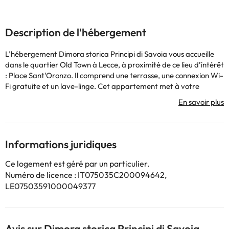
Description de l'hébergement
L’hébergement Dimora storica Principi di Savoia vous accueille
dans le quartier Old Town à Lecce, à proximité de ce lieu d’intérêt
: Place Sant'Oronzo. Il comprend une terrasse, une connexion Wi-
Fi gratuite et un lave-linge. Cet appartement met à votre
disposition un balcon. Cet appartement avec climatisation se
compose de 1 chambre, d'un salon, d'une cuisine entièrement
équipée avec un réfrigérateur et une bouilloire, ainsi que de 2
salles de bains avec une douche et un sèche-cheveux. Des
serviettes et du linge de lit sont disponibles. Vous séjournerez à
Informations juridiques
proximité de ces lieux d’intérêt : Piazza Mazzini, Lecce Cathedral
et Gare de Lecce. L'aéroport le plus proche (Aéroport de Brindisi)
Ce logement est géré par un particulier.
est à 40 km.
Numéro de licence : IT075035C200094642,
Les enterrements de vie de célibataire et autres fêtes de ce type
LE07503591000049377
sont interdits dans cet établissement. Veuillez informer
l'établissement à l'avance de l'heure à laquelle vous prévoyez
d'arriver. Vous pouvez indiquer cette information dans la
rubrique « Demandes spéciales » lors de la réservation ou
Avis sur Dimora storica Principi di Savoia