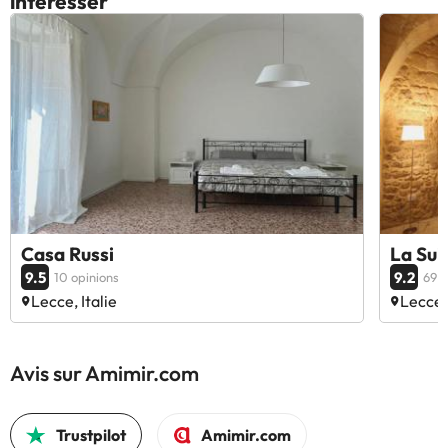
intéresser
Casa Russi
La Sui
9.5
9.2
10 opinions
69 o
Lecce, Italie
Lecce, 
Avis sur Amimir.com
Trustpilot
Amimir.com